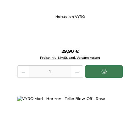
Hersteller:
VYRO
Regulärer Preis:
29,90 €
Preise inkl. MwSt. zzgl. Versandkosten
Produkt Anzahl: Gib den gewünschten Wert ein oder benutze die Scha