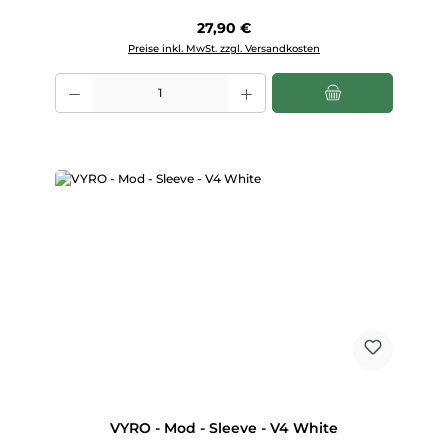
Regulärer Preis:
27,90 €
Preise inkl. MwSt. zzgl. Versandkosten
Produkt Anzahl: Gib den gewünschten Wert ein oder benutze die Scha
VYRO - Mod - Sleeve - V4 White