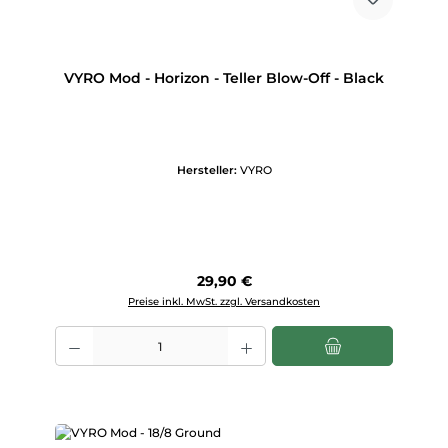
VYRO Mod - Horizon - Teller Blow-Off - Black
Hersteller:
VYRO
Regulärer Preis:
29,90 €
Preise inkl. MwSt. zzgl. Versandkosten
Produkt Anzahl: Gib den gewünschten Wert ein oder benutze die Scha