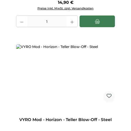
Regulärer Preis:
14,90 €
Preise inkl. MwSt. zzgl. Versandkosten
Produkt Anzahl: Gib den gewünschten Wert ein oder benutze die Scha
VYRO Mod - Horizon - Teller Blow-Off - Steel