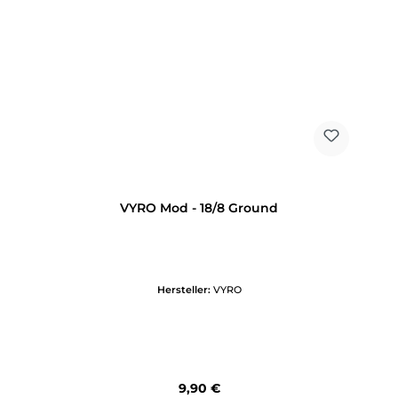
VYRO Mod - 18/8 Ground
Hersteller:
VYRO
Regulärer Preis:
9,90 €