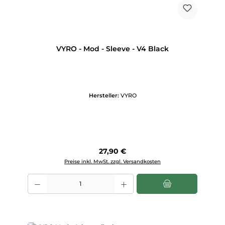
VYRO - Mod - Sleeve - V4 Black
Hersteller:
VYRO
Regulärer Preis:
27,90 €
Preise inkl. MwSt. zzgl. Versandkosten
Produkt Anzahl: Gib den gewünschten Wert ein oder benutze die Scha