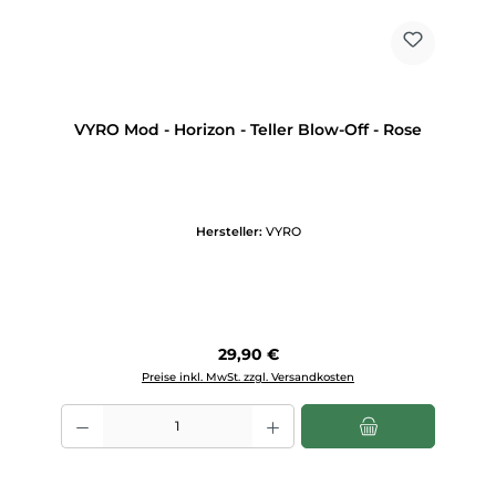
VYRO Mod - Horizon - Teller Blow-Off - Rose
Hersteller:
VYRO
Regulärer Preis:
29,90 €
Preise inkl. MwSt. zzgl. Versandkosten
Produkt Anzahl: Gib den gewünschten Wert ein oder benutze die Scha