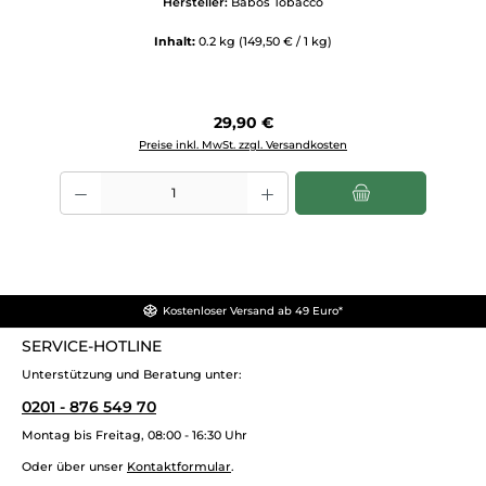
Hersteller:
Babos Tobacco
Inhalt:
0.2 kg
(149,50 € / 1 kg)
Regulärer Preis:
29,90 €
Preise inkl. MwSt. zzgl. Versandkosten
Produkt Anzahl: Gib den gewünschten Wert ein oder benutze die Scha
Kostenloser Versand ab 49 Euro*
SERVICE-HOTLINE
Unterstützung und Beratung unter:
0201 - 876 549 70
Montag bis Freitag, 08:00 - 16:30 Uhr
Oder über unser
Kontaktformular
.