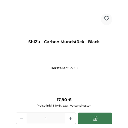
ShiZu - Carbon Mundstück - Black
Hersteller:
ShiZu
Regulärer Preis:
17,90 €
Preise inkl. MwSt. zzgl. Versandkosten
Produkt Anzahl: Gib den gewünschten Wert ein oder benutze die Scha