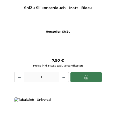
ShiZu Silikonschlauch - Matt - Black
Hersteller:
ShiZu
Regulärer Preis:
7,90 €
Preise inkl. MwSt. zzgl. Versandkosten
Produkt Anzahl: Gib den gewünschten Wert ein oder benutze die Scha