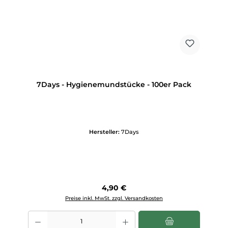
7Days - Hygienemundstücke - 100er Pack
Hersteller:
7Days
Regulärer Preis:
4,90 €
Preise inkl. MwSt. zzgl. Versandkosten
Produkt Anzahl: Gib den gewünschten Wert ein oder benutze die Scha