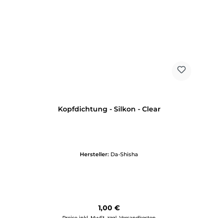
Kopfdichtung - Silkon - Clear
Hersteller:
Da-Shisha
Regulärer Preis:
1,00 €
Preise inkl. MwSt. zzgl. Versandkosten