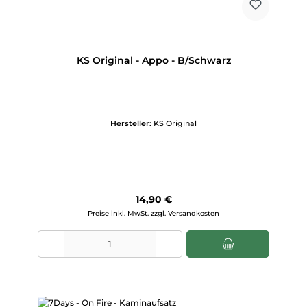
KS Original - Appo - B/Schwarz
Hersteller:
KS Original
Regulärer Preis:
14,90 €
Preise inkl. MwSt. zzgl. Versandkosten
Produkt Anzahl: Gib den gewünschten Wert ein oder benutze die Scha