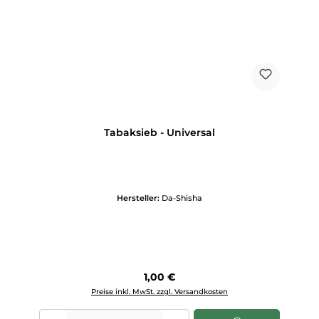
Tabaksieb - Universal
Hersteller:
Da-Shisha
Regulärer Preis:
1,00 €
Preise inkl. MwSt. zzgl. Versandkosten
Produkt Anzahl: Gib den gewünschten Wert ein oder benutze die Scha