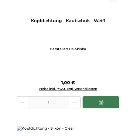
Kopfdichtung - Kautschuk - Weiß
Hersteller:
Da-Shisha
Regulärer Preis:
1,00 €
Preise inkl. MwSt. zzgl. Versandkosten
Produkt Anzahl: Gib den gewünschten Wert ein oder benutze die Scha