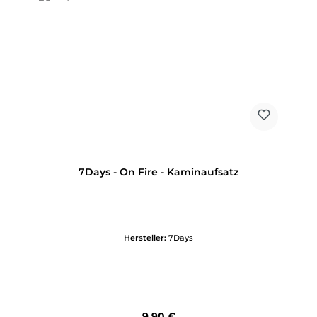
7Days - On Fire - Kaminaufsatz
Hersteller:
7Days
Regulärer Preis:
9,90 €