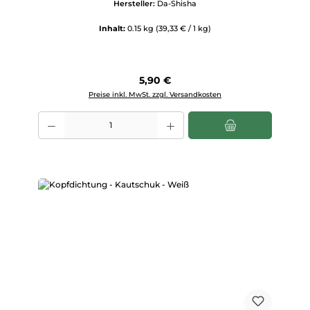
Hersteller:
Da-Shisha
Inhalt:
0.15 kg
(39,33 € / 1 kg)
Regulärer Preis:
5,90 €
Preise inkl. MwSt. zzgl. Versandkosten
Produkt Anzahl: Gib den gewünschten Wert ein oder benutze die Scha