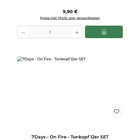
Regulärer Preis:
9,90 €
Preise inkl. MwSt. zzgl. Versandkosten
Produkt Anzahl: Gib den gewünschten Wert ein oder benutze die Scha
7Days - On Fire - Tonkopf 12er SET