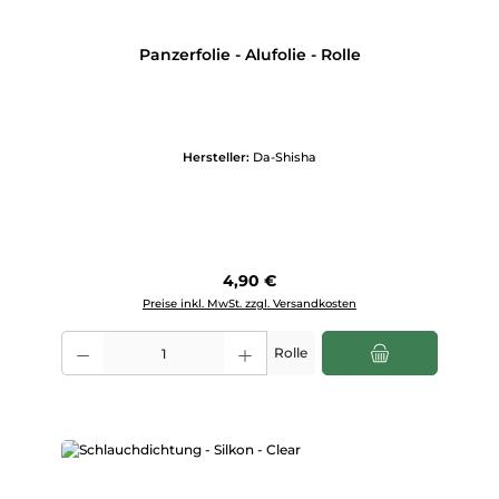
Panzerfolie - Alufolie - Rolle
Hersteller:
Da-Shisha
Regulärer Preis:
4,90 €
Preise inkl. MwSt. zzgl. Versandkosten
Produkt Anzahl: Gib den gewünschten Wert ein oder benutze die Scha
Rolle