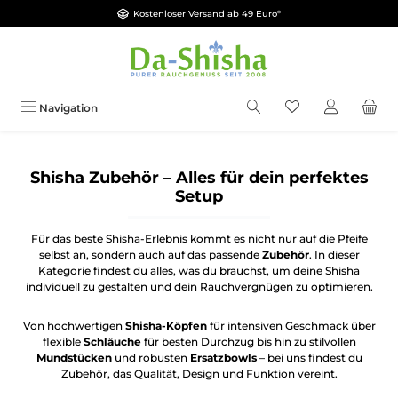
Kostenloser Versand ab 49 Euro*
Zum Hauptinhalt springen
Du hast 0 Produkt
Navigation
Shisha Zubehör – Alles für dein perfektes
Setup
Für das beste Shisha-Erlebnis kommt es nicht nur auf die Pfeife
selbst an, sondern auch auf das passende
Zubehör
. In dieser
Kategorie findest du alles, was du brauchst, um deine Shisha
individuell zu gestalten und dein Rauchvergnügen zu optimieren.
Von hochwertigen
Shisha-Köpfen
für intensiven Geschmack über
flexible
Schläuche
für besten Durchzug bis hin zu stilvollen
Mundstücken
und robusten
Ersatzbowls
– bei uns findest du
Zubehör, das Qualität, Design und Funktion vereint.