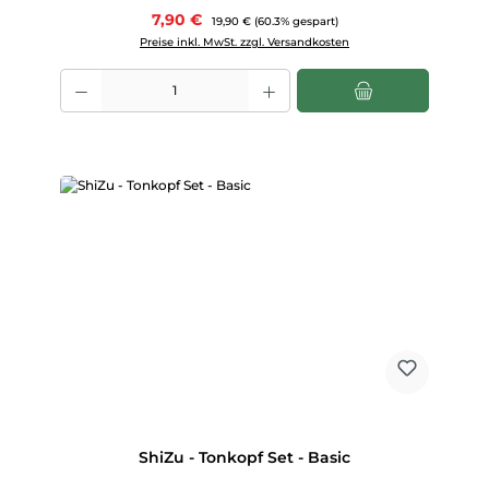
Verkaufspreis:
7,90 €
Regulärer Preis:
19,90 €
(60.3% gespart)
Preise inkl. MwSt. zzgl. Versandkosten
Produkt Anzahl: Gib den gewünschten Wert ein oder benutze die Scha
ShiZu - Tonkopf Set - Basic