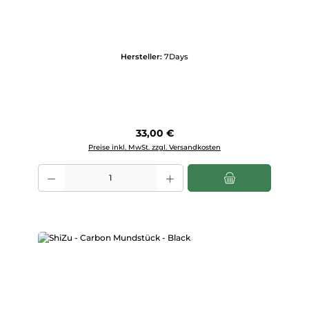
Hersteller:
7Days
Regulärer Preis:
33,00 €
Preise inkl. MwSt. zzgl. Versandkosten
Produkt Anzahl: Gib den gewünschten Wert ein oder benutze die Scha