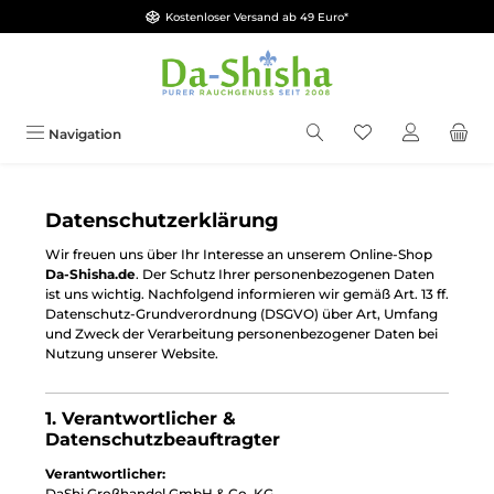
Kostenloser Versand ab 49 Euro*
Zum Hauptinhalt springen
Du hast 0 Produkt
Navigation
Datenschutzerklärung
Wir freuen uns über Ihr Interesse an unserem Online-Shop
Da-Shisha.de
. Der Schutz Ihrer personenbezogenen Daten
ist uns wichtig. Nachfolgend informieren wir gemäß Art. 13 ff.
Datenschutz-Grundverordnung (DSGVO) über Art, Umfang
und Zweck der Verarbeitung personenbezogener Daten bei
Nutzung unserer Website.
1. Verantwortlicher &
Datenschutzbeauftragter
Verantwortlicher:
DaShi Großhandel GmbH & Co. KG