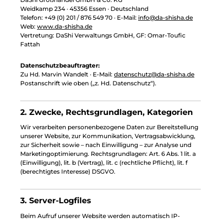
Weidkamp 234 · 45356 Essen · Deutschland
Telefon: +49 (0) 201 / 876 549 70 · E-Mail:
info@da-shisha.de
Web:
www.da-shisha.de
Vertretung: DaShi Verwaltungs GmbH, GF: Omar-Toufic
Fattah
Datenschutzbeauftragter:
Zu Hd. Marvin Wandelt · E-Mail:
datenschutz@da-shisha.de
Postanschrift wie oben („z. Hd. Datenschutz“).
2. Zwecke, Rechtsgrundlagen, Kategorien
Wir verarbeiten personenbezogene Daten zur Bereitstellung
unserer Website, zur Kommunikation, Vertragsabwicklung,
zur Sicherheit sowie – nach Einwilligung – zur Analyse und
Marketingoptimierung. Rechtsgrundlagen: Art. 6 Abs. 1 lit. a
(Einwilligung), lit. b (Vertrag), lit. c (rechtliche Pflicht), lit. f
(berechtigtes Interesse) DSGVO.
3. Server-Logfiles
Beim Aufruf unserer Website werden automatisch IP-