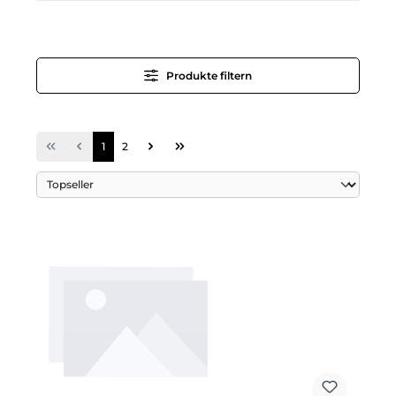
Produkte filtern
Seite
Seite
1
2