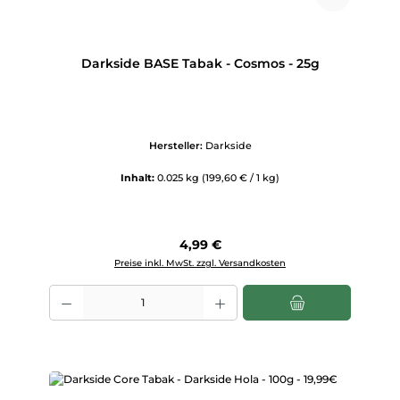
Darkside BASE Tabak - Cosmos - 25g
Hersteller:
Darkside
Inhalt:
0.025 kg
(199,60 € / 1 kg)
Regulärer Preis:
4,99 €
Preise inkl. MwSt. zzgl. Versandkosten
Produkt Anzahl: Gib den gewünschten Wert ein oder benutze die Scha