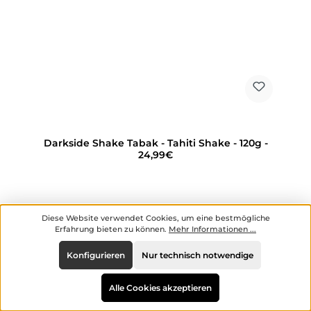
Darkside Shake Tabak - Tahiti Shake - 120g -
24,99€
Hersteller:
Darkside
Diese Website verwendet Cookies, um eine bestmögliche
Erfahrung bieten zu können.
Mehr Informationen ...
Inhalt:
0.12 kg
(208,25 € / 1 kg)
Konfigurieren
Nur technisch notwendige
Regulärer Preis:
24,99 €
Alle Cookies akzeptieren
Preise inkl. MwSt. zzgl. Versandkosten