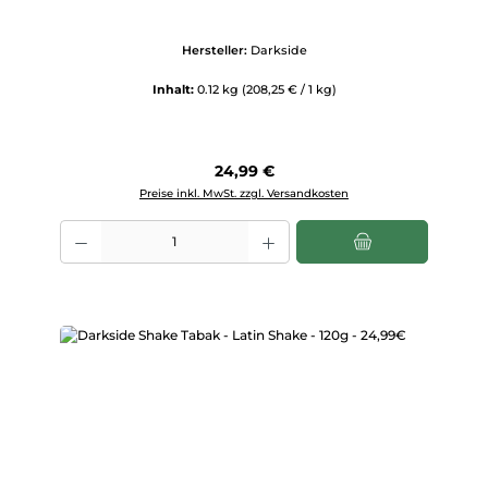
Hersteller:
Darkside
Inhalt:
0.12 kg
(208,25 € / 1 kg)
Regulärer Preis:
24,99 €
Preise inkl. MwSt. zzgl. Versandkosten
Produkt Anzahl: Gib den gewünschten Wert ein oder benutze die Scha