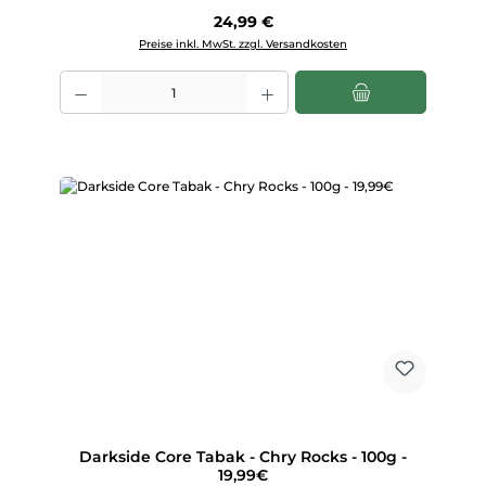
Regulärer Preis:
24,99 €
Preise inkl. MwSt. zzgl. Versandkosten
Produkt Anzahl: Gib den gewünschten Wert ein oder benutze die Scha
Darkside Core Tabak - Chry Rocks - 100g -
19,99€