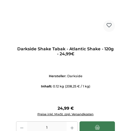
Darkside Shake Tabak - Atlantic Shake - 120g
- 24,99€
Hersteller:
Darkside
Inhalt:
0.12 kg
(208,25 € / 1 kg)
Regulärer Preis:
24,99 €
Preise inkl. MwSt. zzgl. Versandkosten
Produkt Anzahl: Gib den gewünschten Wert ein oder benutze die Scha