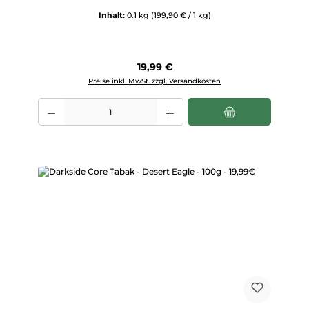
Inhalt:
0.1 kg
(199,90 € / 1 kg)
Regulärer Preis:
19,99 €
Preise inkl. MwSt. zzgl. Versandkosten
Produkt Anzahl: Gib den gewünschten Wert ein oder benutze die Scha