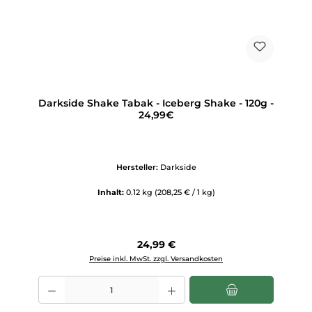
Darkside Shake Tabak - Iceberg Shake - 120g -
24,99€
Hersteller:
Darkside
Inhalt:
0.12 kg
(208,25 € / 1 kg)
Regulärer Preis:
24,99 €
Preise inkl. MwSt. zzgl. Versandkosten
Produkt Anzahl: Gib den gewünschten Wert ein oder benutze die Scha