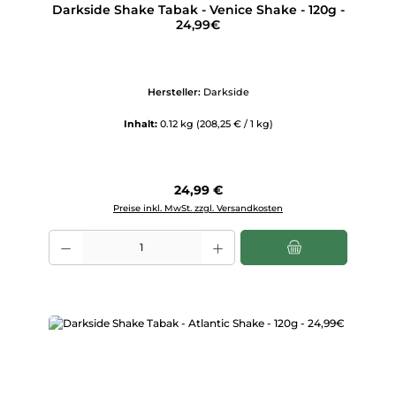
Darkside Shake Tabak - Venice Shake - 120g -
24,99€
Hersteller:
Darkside
Inhalt:
0.12 kg
(208,25 € / 1 kg)
Regulärer Preis:
24,99 €
Preise inkl. MwSt. zzgl. Versandkosten
Produkt Anzahl: Gib den gewünschten Wert ein oder benutze die Scha