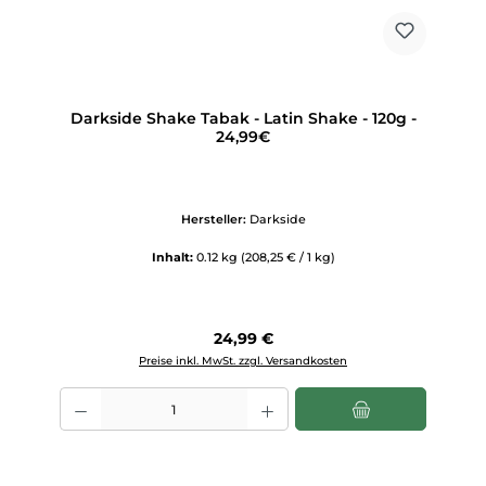
Darkside Shake Tabak - Latin Shake - 120g -
24,99€
Hersteller:
Darkside
Inhalt:
0.12 kg
(208,25 € / 1 kg)
Regulärer Preis:
24,99 €
Preise inkl. MwSt. zzgl. Versandkosten
Produkt Anzahl: Gib den gewünschten Wert ein oder benutze die Scha