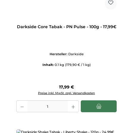
Darkside Core Tabak - PN Pulse - 100g - 17,99€
Hersteller:
Darkside
Inhalt:
0.1 kg
(179,90 € / 1 kg)
Regulärer Preis:
17,99 €
Preise inkl. MwSt. zzgl. Versandkosten
Produkt Anzahl: Gib den gewünschten Wert ein oder benutze die Scha