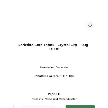
Darkside Core Tabak - Crystal Grp - 100g -
19,99€
Hersteller:
Darkside
Inhalt:
0.1 kg
(199,90 € / 1 kg)
Regulärer Preis:
19,99 €
Preise inkl. MwSt. zzgl. Versandkosten
Produkt Anzahl: Gib den gewünschten Wert ein oder benutze die Scha