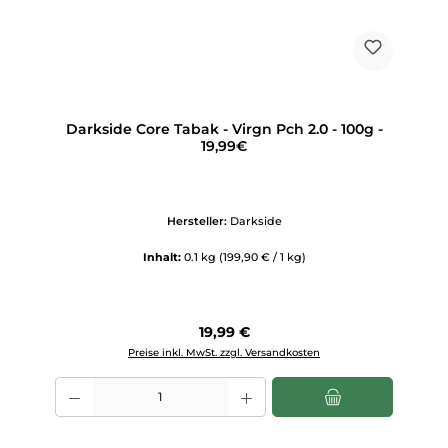
Darkside Core Tabak - Virgn Pch 2.0 - 100g -
19,99€
Hersteller:
Darkside
Inhalt:
0.1 kg
(199,90 € / 1 kg)
Regulärer Preis:
19,99 €
Preise inkl. MwSt. zzgl. Versandkosten
Produkt Anzahl: Gib den gewünschten Wert ein oder benutze die Scha