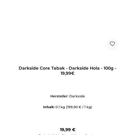
Darkside Core Tabak - Darkside Hola - 100g -
19,99€
Hersteller:
Darkside
Inhalt:
0.1 kg
(199,90 € / 1 kg)
Regulärer Preis:
19,99 €