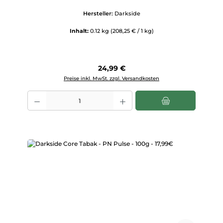
Hersteller:
Darkside
Inhalt:
0.12 kg
(208,25 € / 1 kg)
Regulärer Preis:
24,99 €
Preise inkl. MwSt. zzgl. Versandkosten
Produkt Anzahl: Gib den gewünschten Wert ein oder benutze die Scha