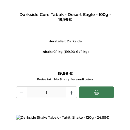
Darkside Core Tabak - Desert Eagle - 100g -
19,99€
Hersteller:
Darkside
Inhalt:
0.1 kg
(199,90 € / 1 kg)
Regulärer Preis:
19,99 €
Preise inkl. MwSt. zzgl. Versandkosten
Produkt Anzahl: Gib den gewünschten Wert ein oder benutze die Scha