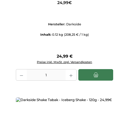
24,99€
Hersteller:
Darkside
Inhalt:
0.12 kg
(208,25 € / 1 kg)
Regulärer Preis:
24,99 €
Preise inkl. MwSt. zzgl. Versandkosten
Produkt Anzahl: Gib den gewünschten Wert ein oder benutze die Scha