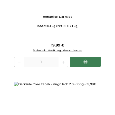
Hersteller:
Darkside
Inhalt:
0.1 kg
(199,90 € / 1 kg)
Regulärer Preis:
19,99 €
Preise inkl. MwSt. zzgl. Versandkosten
Produkt Anzahl: Gib den gewünschten Wert ein oder benutze die Scha