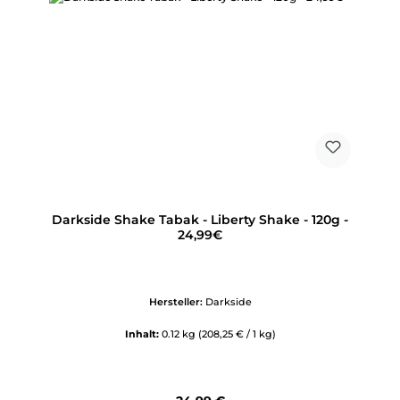
Darkside Shake Tabak - Liberty Shake - 120g -
24,99€
Hersteller:
Darkside
Inhalt:
0.12 kg
(208,25 € / 1 kg)
Regulärer Preis: