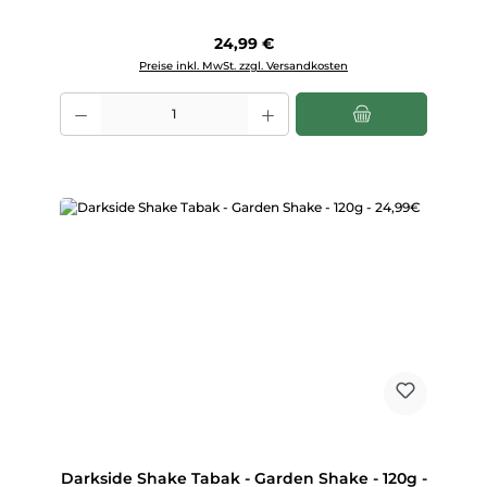
Regulärer Preis:
24,99 €
Preise inkl. MwSt. zzgl. Versandkosten
Produkt Anzahl: Gib den gewünschten Wert ein oder benutze die Scha
Darkside Shake Tabak - Garden Shake - 120g -