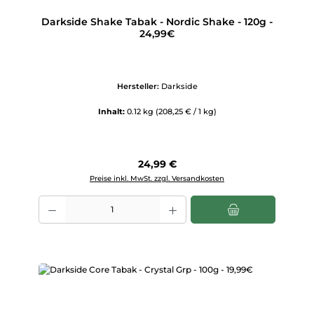
Darkside Shake Tabak - Nordic Shake - 120g -
24,99€
Hersteller:
Darkside
Inhalt:
0.12 kg
(208,25 € / 1 kg)
Regulärer Preis:
24,99 €
Preise inkl. MwSt. zzgl. Versandkosten
Produkt Anzahl: Gib den gewünschten Wert ein oder benutze die Scha