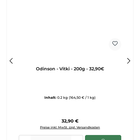
Odinson - Vitki - 200g - 32,90€
Inhalt:
0.2 kg
(164,50 € / 1 kg)
Regulärer Preis:
32,90 €
Preise inkl. MwSt. zzgl. Versandkosten
Produkt Anzahl: Gib den gewünschten Wert ein oder benutze die Sch