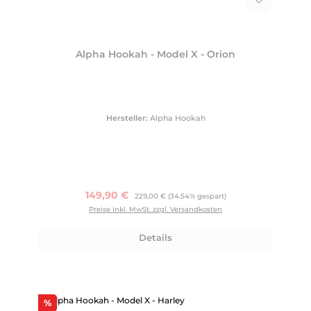
Alpha Hookah - Model X - Orion
Hersteller:
Alpha Hookah
Verkaufspreis:
149,90 €
Regulärer Preis:
229,00 €
(34.54% gespart)
Preise inkl. MwSt. zzgl. Versandkosten
Details
Rabatt
%