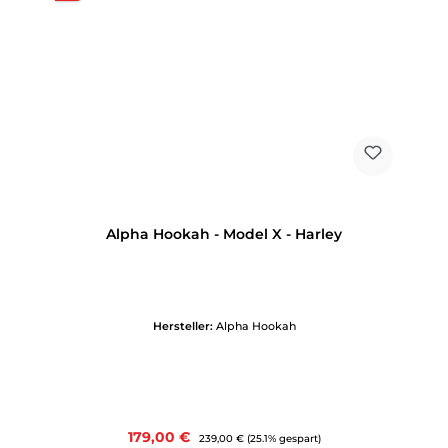
Alpha Hookah - Model X - Harley
Hersteller:
Alpha Hookah
Verkaufspreis:
179,00 €
Regulärer Preis:
239,00 €
(25.1% gespart)