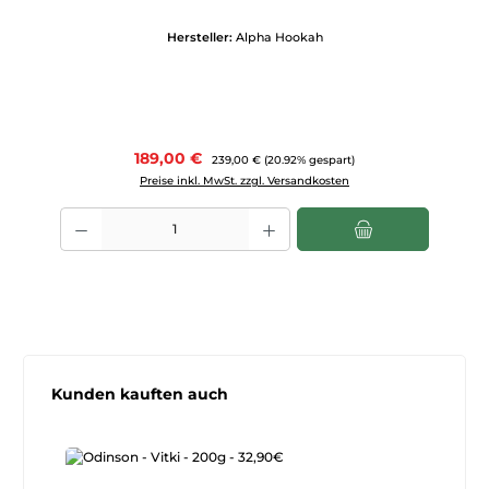
Hersteller:
Alpha Hookah
Verkaufspreis:
189,00 €
Regulärer Preis:
239,00 €
(20.92% gespart)
Preise inkl. MwSt. zzgl. Versandkosten
Produkt Anzahl: Gib den gewünschten Wert ein oder benutze die Scha
Produktgalerie überspringen
Kunden kauften auch