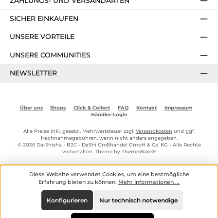
ZAHLUNGS- UND VERSANDARTEN
SICHER EINKAUFEN
UNSERE VORTEILE
UNSERE COMMUNITIES
NEWSLETTER
Über uns
Shops
Click & Collect
FAQ
Kontakt
Impressum
Händler-Login
Alle Preise inkl. gesetzl. Mehrwertsteuer zzgl.
Versandkosten
und ggf.
Nachnahmegebühren, wenn nicht anders angegeben.
© 2026 Da-Shisha - B2C - DaShi Großhandel GmbH & Co. KG - Alle Rechte
vorbehalten. Theme by
ThemeWare®
Diese Website verwendet Cookies, um eine bestmögliche
Erfahrung bieten zu können.
Mehr Informationen ...
Konfigurieren
Nur technisch notwendige