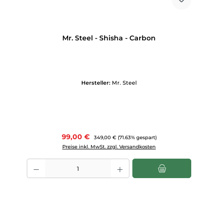
Mr. Steel - Shisha - Carbon
Hersteller:
Mr. Steel
Verkaufspreis:
99,00 €
Regulärer Preis:
349,00 €
(71.63% gespart)
Preise inkl. MwSt. zzgl. Versandkosten
Produkt Anzahl: Gib den gewünschten Wert ein oder benutze die Scha