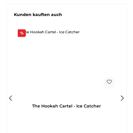
Produktgalerie überspringen
Kunden kauften auch
Rabatt
%
The Hookah Cartel - Ice Catcher