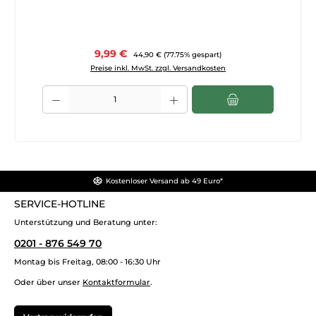
Verkaufspreis:
9,99 €
Regulärer Preis:
44,90 €
(77.75% gespart)
Preise inkl. MwSt. zzgl. Versandkosten
Produkt Anzahl: Gib den gewünschten Wert ein oder benutze die Sch
Kostenloser Versand ab 49 Euro*
SERVICE-HOTLINE
Unterstützung und Beratung unter:
0201 - 876 549 70
Montag bis Freitag, 08:00 - 16:30 Uhr
Oder über unser
Kontaktformular
.