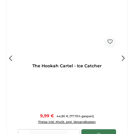
The Hookah Cartel - Ice Catcher
Verkaufspreis:
9,99 €
Regulärer Preis:
44,90 €
(77.75% gespart)
Preise inkl. MwSt. zzgl. Versandkosten
Produkt Anzahl: Gib den gewünschten Wert ein oder benutze die Sch