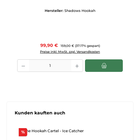
Hersteller:
Shadows Hookah
Verkaufspreis:
99,90 €
Regulärer Preis:
159,00 €
(37.17% gespart)
Preise inkl. MwSt. zzgl. Versandkosten
Produkt Anzahl: Gib den gewünschten Wert ein oder benutze die Scha
Produktgalerie überspringen
Kunden kauften auch
Rabatt
%