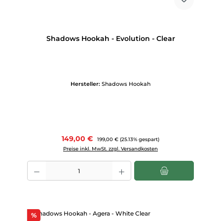
Shadows Hookah - Evolution - Clear
Hersteller:
Shadows Hookah
Verkaufspreis:
149,00 €
Regulärer Preis:
199,00 €
(25.13% gespart)
Preise inkl. MwSt. zzgl. Versandkosten
Produkt Anzahl: Gib den gewünschten Wert ein oder benutze die Scha
Rabatt
%