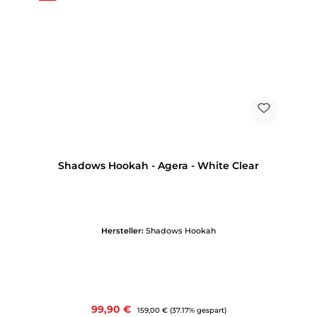
Shadows Hookah - Agera - White Clear
Hersteller:
Shadows Hookah
Verkaufspreis:
99,90 €
Regulärer Preis:
159,00 €
(37.17% gespart)