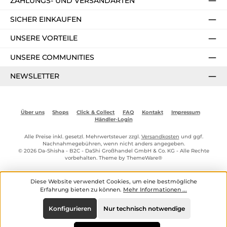
ZAHLUNGS- UND VERSANDARTEN
SICHER EINKAUFEN
UNSERE VORTEILE
UNSERE COMMUNITIES
NEWSLETTER
Über uns
Shops
Click & Collect
FAQ
Kontakt
Impressum
Händler-Login
Alle Preise inkl. gesetzl. Mehrwertsteuer zzgl.
Versandkosten
und ggf.
Nachnahmegebühren, wenn nicht anders angegeben.
© 2026 Da-Shisha - B2C - DaShi Großhandel GmbH & Co. KG - Alle Rechte
vorbehalten. Theme by
ThemeWare®
Diese Website verwendet Cookies, um eine bestmögliche
Erfahrung bieten zu können.
Mehr Informationen ...
Konfigurieren
Nur technisch notwendige