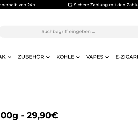
nnerhalb von 24h
Sichere Zahlung mit den Zahl
AK
ZUBEHÖR
KOHLE
VAPES
E-ZIGAR
200g - 29,90€