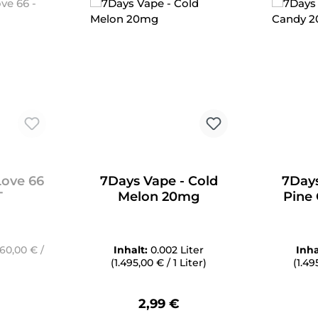
Love 66
7Days Vape - Cold
7Days
T
Melon 20mg
Pine
160,00 € /
Inhalt:
0.002 Liter
Inha
(1.495,00 € / 1 Liter)
(1.49
er Preis:
Regulärer Preis:
2,99 €