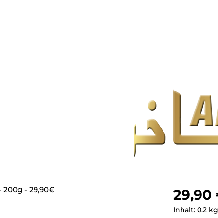
Regulärer Pr
29,90
Inhalt:
0.2 k