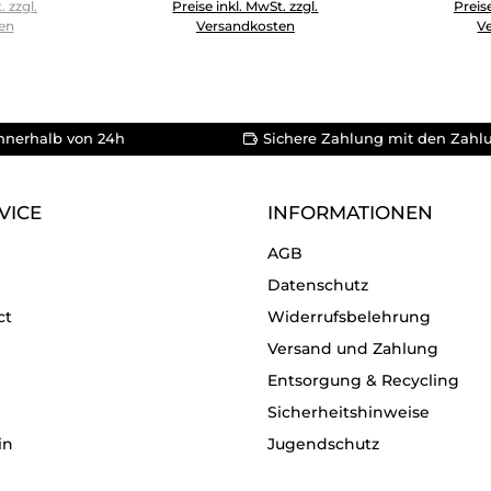
benutze die Schaltflächen um die Anzahl zu erhöhen oder zu
Produkt Anzahl: Gib den gewünschten Wert e
Produkt 
. zzgl.
Preise inkl. MwSt. zzgl.
Preise
en
Versandkosten
V
nnerhalb von 24h
Sichere Zahlung mit den Zahl
VICE
INFORMATIONEN
AGB
Datenschutz
ct
Widerrufsbelehrung
Versand und Zahlung
Entsorgung & Recycling
Sicherheitshinweise
in
Jugendschutz