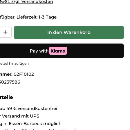
 MwSt. zzgl. Versandkosten
fügbar, Lieferzeit: 1-3 Tage
hl: Gib den gewünschten Wert ein oder benutze die Schaltfl
In den Warenkorb
ttel hinzufügen
mmer:
02F10102
30237586
teile
ab 49 € versandkostenfrei
r Versand mit UPS
g in Essen-Borbeck möglich