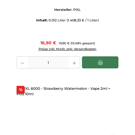
Hersteller:
PIXL
Inhalt:
0.012 Liter
(1.408,33 € / 1 Liter)
Verkaufspreis:
16,90 €
Regulärer Preis:
19,90 €
(15.08% gespart)
Preise inkl. MwSt. zzgl. Versandkosten
Produkt Anzahl: Gib den gewünschten Wert ein oder benutze die Scha
Rabatt
%