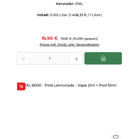
Hersteller:
PIXL
Inhalt:
0.012 Liter
(1.408,33 € / 1 Liter)
Verkaufspreis:
16,90 €
Regulärer Preis:
19,90 €
(15.08% gespart)
Preise inkl. MwSt. zzgl. Versandkosten
Produkt Anzahl: Gib den gewünschten Wert ein oder benutze die Scha
Rabatt
%