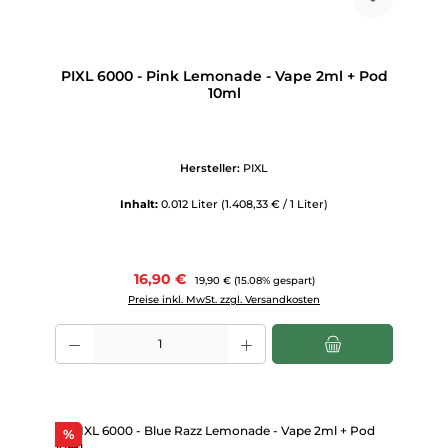
PIXL 6000 - Pink Lemonade - Vape 2ml + Pod
10ml
Hersteller:
PIXL
Inhalt:
0.012 Liter
(1.408,33 € / 1 Liter)
Verkaufspreis:
16,90 €
Regulärer Preis:
19,90 €
(15.08% gespart)
Preise inkl. MwSt. zzgl. Versandkosten
Produkt Anzahl: Gib den gewünschten Wert ein oder benutze die Scha
Rabatt
%