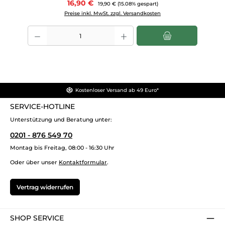
Verkaufspreis:
16,90 €
Regulärer Preis:
19,90 €
(15.08% gespart)
Preise inkl. MwSt. zzgl. Versandkosten
Produkt Anzahl: Gib den gewünschten Wert ein oder benutze die Scha
Kostenloser Versand ab 49 Euro*
SERVICE-HOTLINE
Unterstützung und Beratung unter:
0201 - 876 549 70
Montag bis Freitag, 08:00 - 16:30 Uhr
Oder über unser
Kontaktformular
.
Vertrag widerrufen
SHOP SERVICE