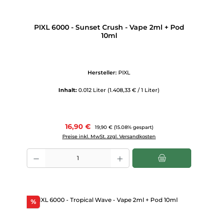
PIXL 6000 - Sunset Crush - Vape 2ml + Pod
10ml
Hersteller:
PIXL
Inhalt:
0.012 Liter
(1.408,33 € / 1 Liter)
Verkaufspreis:
16,90 €
Regulärer Preis:
19,90 €
(15.08% gespart)
Preise inkl. MwSt. zzgl. Versandkosten
Produkt Anzahl: Gib den gewünschten Wert ein oder benutze die Scha
Rabatt
%