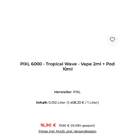
PIXL 6000 - Tropical Wave - Vape 2ml + Pod
10ml
Hersteller:
PIXL
Inhalt:
0.012 Liter
(1.408,33 € / 1 Liter)
Verkaufspreis:
16,90 €
Regulärer Preis:
19,90 €
(15.08% gespart)
Preise inkl. MwSt. zzgl. Versandkosten