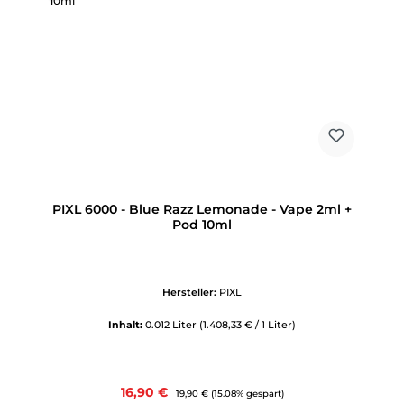
PIXL 6000 - Blue Razz Lemonade - Vape 2ml +
Pod 10ml
Hersteller:
PIXL
Inhalt:
0.012 Liter
(1.408,33 € / 1 Liter)
Verkaufspreis:
16,90 €
Regulärer Preis:
19,90 €
(15.08% gespart)