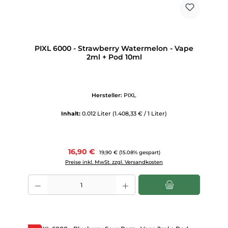
PIXL 6000 - Strawberry Watermelon - Vape
2ml + Pod 10ml
Hersteller:
PIXL
Inhalt:
0.012 Liter
(1.408,33 € / 1 Liter)
Verkaufspreis:
16,90 €
Regulärer Preis:
19,90 €
(15.08% gespart)
Preise inkl. MwSt. zzgl. Versandkosten
Produkt Anzahl: Gib den gewünschten Wert ein oder benutze die Scha