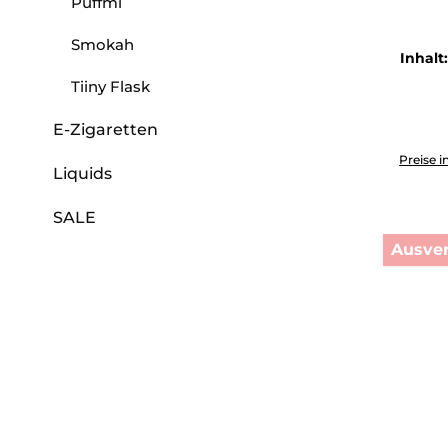
Puffmi
Smokah
Inhalt
Tiiny Flask
E-Zigaretten
Produkt 
Preise i
Liquids
SALE
Ausver