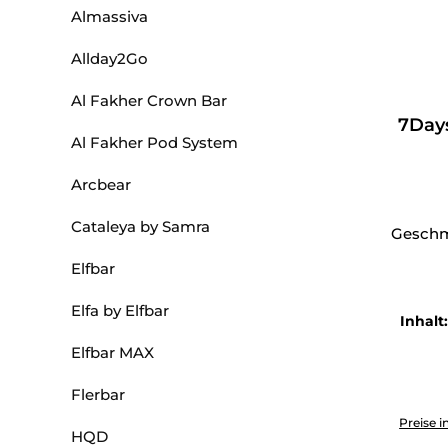
Almassiva
Allday2Go
Al Fakher Crown Bar
7Days
Al Fakher Pod System
Arcbear
Cataleya by Samra
Geschm
Elfbar
Elfa by Elfbar
Inhalt
Elfbar MAX
Flerbar
Produkt 
Preise i
HQD