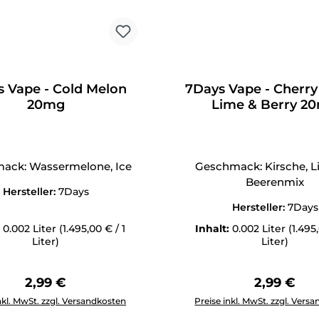
 Vape - Cold Melon
7Days Vape - Cherry
20mg
Lime & Berry 2
ack: Wassermelone, Ice
Geschmack: Kirsche, L
Beerenmix
Hersteller:
7Days
Hersteller:
7Days
:
0.002 Liter
(1.495,00 € / 1
Inhalt:
0.002 Liter
(1.495
Liter)
Liter)
Regulärer Preis:
Regulärer 
2,99 €
2,99 €
Anzahl: Gib den gewünschten Wert ein oder benutze die Schal
Produkt Anzahl: Gib den g
nkl. MwSt. zzgl. Versandkosten
Preise inkl. MwSt. zzgl. Vers