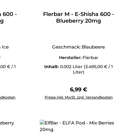
a 600 -
Flerbar M - E-Shisha 600 -
mg
Blueberry 20mg
 Ice
Geschmack: Blaubeere
r
Hersteller:
Flerbar
,00 € / 1
Inhalt:
0.002 Liter
(3.495,00 € / 1
Liter)
Preis:
Regulärer Preis:
6,99 €
ewünschten Wert ein oder benutze die Schaltflächen um die 
Produkt Anzahl: Gib den gewünschten Wert 
andkosten
Preise inkl. MwSt. zzgl. Versandkosten