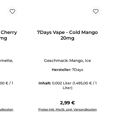
 Cherry
7Days Vape - Cold Mango
0mg
20mg
imette,
Geschmack: Mango, Ice
Hersteller:
7Days
,00 € / 1
Inhalt:
0.002 Liter
(1.495,00 € / 1
Liter)
Preis:
Regulärer Preis:
2,99 €
tflächen um die Anzahl zu erhöhen oder zu reduzieren.
ewünschten Wert ein oder benutze die Schaltflächen um die 
Produkt Anzahl: Gib den gewünschten Wert 
andkosten
Preise inkl. MwSt. zzgl. Versandkosten