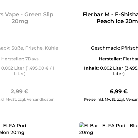
s Vape - Green Slip
Flerbar M - E-Shish
20mg
Peach Ice 20
ck: Süße, Frische, Kühle
Geschmack: Pfirisch
Hersteller:
7Days
Hersteller:
Flerba
:
0.002 Liter
(1.495,00 € / 1
Inhalt:
0.002 Liter
(3.495
Liter)
Liter)
Regulärer Preis:
Regulärer 
2,99 €
6,99 €
Produkt Anzahl: Gib den g
nkl. MwSt. zzgl. Versandkosten
Preise inkl. MwSt. zzgl. Vers