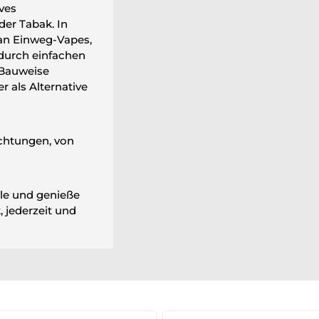
ives
er Tabak. In
 an Einweg-Vapes,
durch einfachen
 Bauweise
r als Alternative
chtungen, von
yle und genieße
 jederzeit und