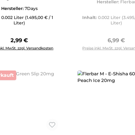
Hersteller:
Flerba
Hersteller:
7Days
:
0.002 Liter
(1.495,00 € / 1
Inhalt:
0.002 Liter
(3.495
Liter)
Liter)
Regulärer Preis:
Regulärer 
2,99 €
6,99 €
Anzahl: Gib den gewünschten Wert ein oder benutze die Schal
nkl. MwSt. zzgl. Versandkosten
Preise inkl. MwSt. zzgl. Vers
kauft