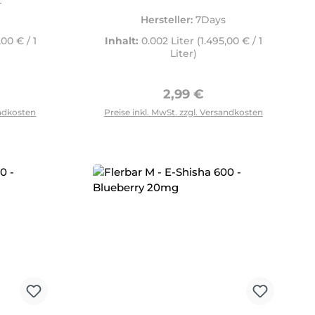
r
Hersteller:
7Days
,00 € / 1
Inhalt:
0.002 Liter
(1.495,00 € / 1
Liter)
Preis:
Regulärer Preis:
2,99 €
tflächen um die Anzahl zu erhöhen oder zu reduzieren.
andkosten
Preise inkl. MwSt. zzgl. Versandkosten