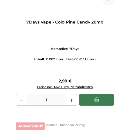
7Days Vape - Cold Pine Candy 20mg
Hersteller:
7Days
Inhalt:
0.002 Liter
(1.495,00 € / 1 Liter)
Regulärer Preis:
2,99 €
Preise inkl. MwSt. zzgl. Versandkosten
Produkt Anzahl: Gib den gewünschten Wert ein oder benutze die Scha
Ausverkauft