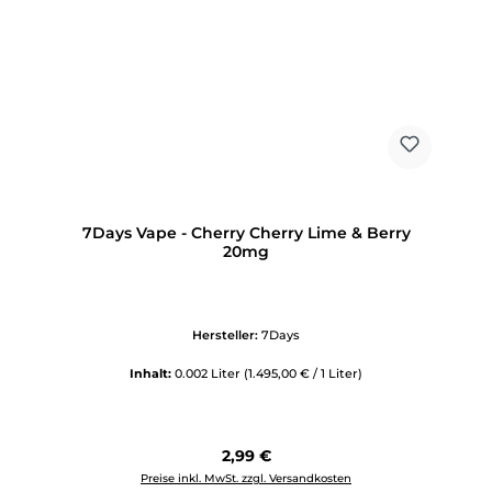
7Days Vape - Cherry Cherry Lime & Berry
20mg
Hersteller:
7Days
Inhalt:
0.002 Liter
(1.495,00 € / 1 Liter)
Regulärer Preis:
2,99 €
Preise inkl. MwSt. zzgl. Versandkosten