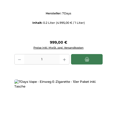
Hersteller:
7Days
Inhalt:
0.2 Liter
(4.995,00 € / 1 Liter)
Regulärer Preis:
999,00 €
Preise inkl. MwSt. zzgl. Versandkosten
Produkt Anzahl: Gib den gewünschten Wert ein oder benutze die Scha