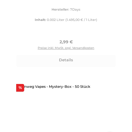
Hersteller:
7Days
Inhalt:
0.002 Liter
(1.495,00 € / 1 Liter)
Regulärer Preis:
2,99 €
Preise inkl. MwSt. zzgl. Versandkosten
Details
Rabatt
%