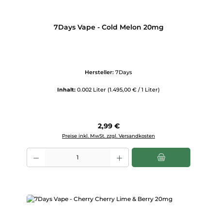
7Days Vape - Cold Melon 20mg
Hersteller:
7Days
Inhalt:
0.002 Liter
(1.495,00 € / 1 Liter)
Regulärer Preis:
2,99 €
Preise inkl. MwSt. zzgl. Versandkosten
Produkt Anzahl: Gib den gewünschten Wert ein oder benutze die Scha