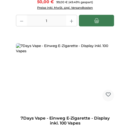
Verkaufspreis:
50,00 €
Regulärer Preis:
99,00 €
(49.49% gespart)
Preise inkl. MwSt. zzgl. Versandkosten
Produkt Anzahl: Gib den gewünschten Wert ein oder benutze die Scha
7Days Vape - Einweg E-Zigarette - Display
inkl. 100 Vapes