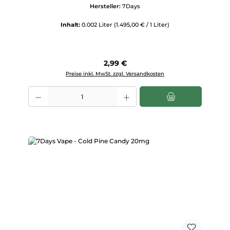
Hersteller:
7Days
Inhalt:
0.002 Liter
(1.495,00 € / 1 Liter)
Regulärer Preis:
2,99 €
Preise inkl. MwSt. zzgl. Versandkosten
Produkt Anzahl: Gib den gewünschten Wert ein oder benutze die Scha