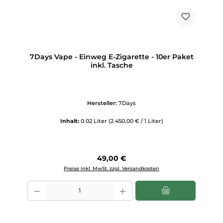
7Days Vape - Einweg E-Zigarette - 10er Paket
inkl. Tasche
Hersteller:
7Days
Inhalt:
0.02 Liter
(2.450,00 € / 1 Liter)
Regulärer Preis:
49,00 €
Preise inkl. MwSt. zzgl. Versandkosten
Produkt Anzahl: Gib den gewünschten Wert ein oder benutze die Scha