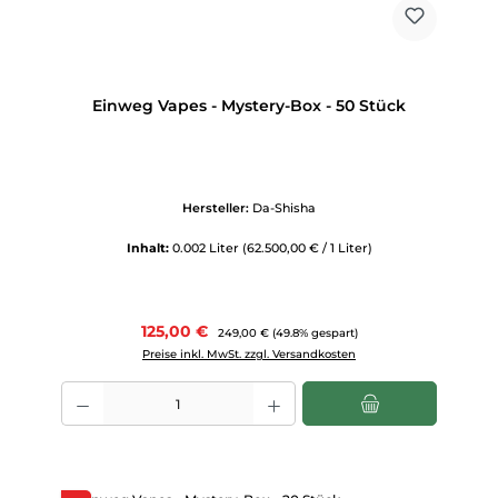
Einweg Vapes - Mystery-Box - 50 Stück
Hersteller:
Da-Shisha
Inhalt:
0.002 Liter
(62.500,00 € / 1 Liter)
Verkaufspreis:
125,00 €
Regulärer Preis:
249,00 €
(49.8% gespart)
Preise inkl. MwSt. zzgl. Versandkosten
Produkt Anzahl: Gib den gewünschten Wert ein oder benutze die Scha