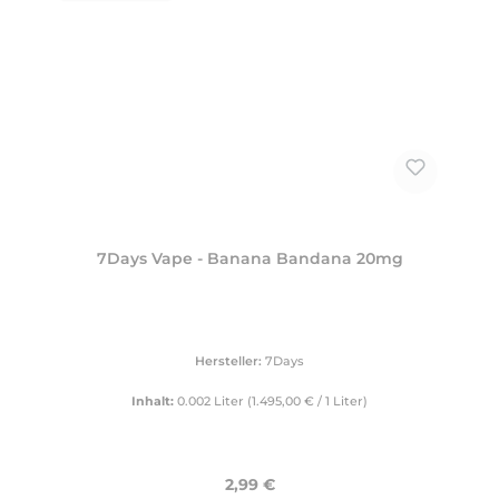
7Days Vape - Banana Bandana 20mg
Hersteller:
7Days
Inhalt:
0.002 Liter
(1.495,00 € / 1 Liter)
Regulärer Preis:
2,99 €