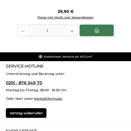
Regulärer Preis:
29,90 €
Preise inkl. MwSt. zzgl. Versandkosten
Produkt Anzahl: Gib den gewünschten Wert ein oder benutze die Sch
Kostenloser Versand ab 49 Euro*
SERVICE-HOTLINE
Unterstützung und Beratung unter:
0201 - 876 549 70
Montag bis Freitag, 08:00 - 16:30 Uhr
Oder über unser
Kontaktformular
.
Vertrag widerrufen
SHOP SERVICE