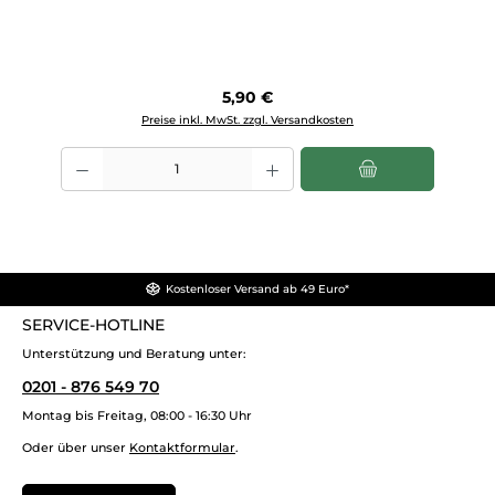
Regulärer Preis:
5,90 €
Preise inkl. MwSt. zzgl. Versandkosten
Produkt Anzahl: Gib den gewünschten Wert ein oder benutze die Scha
Kostenloser Versand ab 49 Euro*
SERVICE-HOTLINE
Unterstützung und Beratung unter:
0201 - 876 549 70
Montag bis Freitag, 08:00 - 16:30 Uhr
Oder über unser
Kontaktformular
.