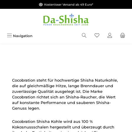
Kostenloser Versand ab 49 Euro*
Zum Hauptinhalt springen
Du hast 0 Produkt
Navigation
Cocobration steht für hochwertige Shisha Naturkohle,
die auf gleichmäßige Hitze, lange Brenndauer und
zuverlässige Qualität ausgelegt ist. Die Marke
Cocobration richtet sich an Shisha-Raucher, die Wert
auf konstante Performance und sauberen Shisha-
Genuss legen.
Cocobration Shisha Kohle wird aus 100 %
Kokosnussschalen hergestellt und überzeugt durch