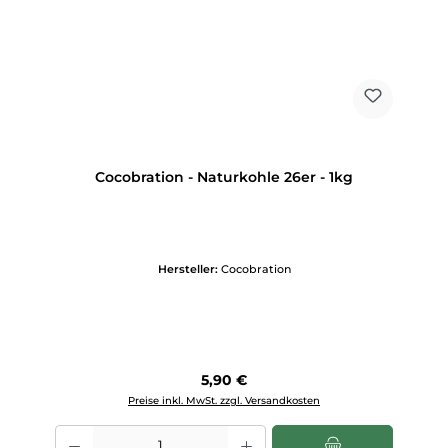
Cocobration - Naturkohle 26er - 1kg
Hersteller:
Cocobration
Regulärer Preis:
5,90 €
Preise inkl. MwSt. zzgl. Versandkosten
Produkt Anzahl: Gib den gewünschten Wert ein oder benutze die Scha