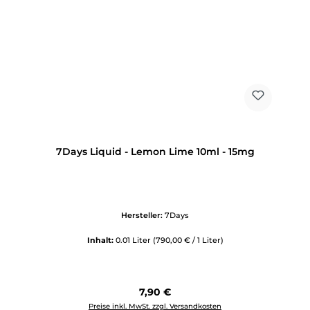
7Days Liquid - Lemon Lime 10ml - 15mg
Hersteller:
7Days
Inhalt:
0.01 Liter
(790,00 € / 1 Liter)
Regulärer Preis:
7,90 €
Preise inkl. MwSt. zzgl. Versandkosten