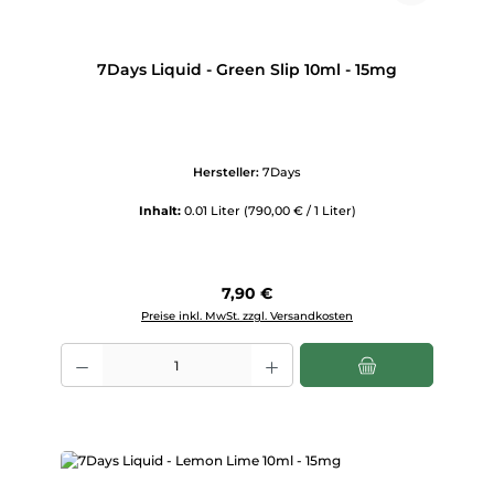
7Days Liquid - Green Slip 10ml - 15mg
Hersteller:
7Days
Inhalt:
0.01 Liter
(790,00 € / 1 Liter)
Regulärer Preis:
7,90 €
Preise inkl. MwSt. zzgl. Versandkosten
Produkt Anzahl: Gib den gewünschten Wert ein oder benutze die Scha