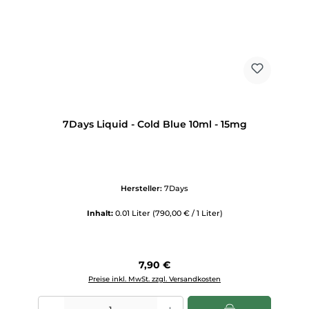
7Days Liquid - Cold Blue 10ml - 15mg
Hersteller:
7Days
Inhalt:
0.01 Liter
(790,00 € / 1 Liter)
Regulärer Preis:
7,90 €
Preise inkl. MwSt. zzgl. Versandkosten
Produkt Anzahl: Gib den gewünschten Wert ein oder benutze die Scha