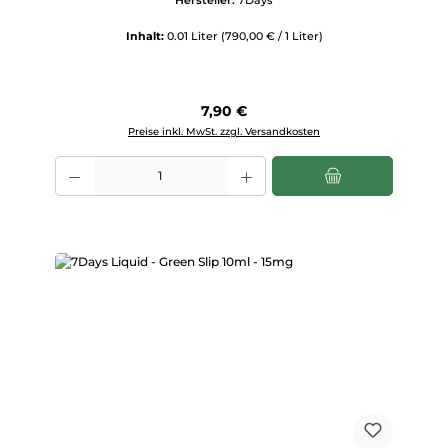
Inhalt:
0.01 Liter
(790,00 € / 1 Liter)
Regulärer Preis:
7,90 €
Preise inkl. MwSt. zzgl. Versandkosten
Produkt Anzahl: Gib den gewünschten Wert ein oder benutze die Scha