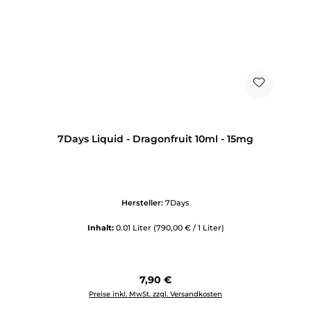
7Days Liquid - Dragonfruit 10ml - 15mg
Hersteller:
7Days
Inhalt:
0.01 Liter
(790,00 € / 1 Liter)
Regulärer Preis:
7,90 €
Preise inkl. MwSt. zzgl. Versandkosten