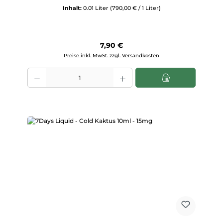
Inhalt:
0.01 Liter
(790,00 € / 1 Liter)
Regulärer Preis:
7,90 €
Preise inkl. MwSt. zzgl. Versandkosten
Produkt Anzahl: Gib den gewünschten Wert ein oder benutze die Scha