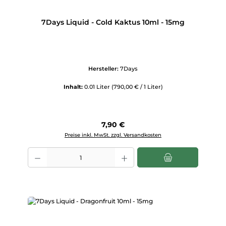
7Days Liquid - Cold Kaktus 10ml - 15mg
Hersteller:
7Days
Inhalt:
0.01 Liter
(790,00 € / 1 Liter)
Regulärer Preis:
7,90 €
Preise inkl. MwSt. zzgl. Versandkosten
Produkt Anzahl: Gib den gewünschten Wert ein oder benutze die Scha