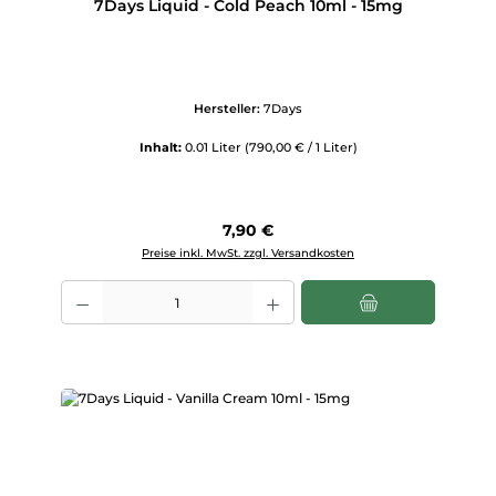
7Days Liquid - Cold Peach 10ml - 15mg
Hersteller:
7Days
Inhalt:
0.01 Liter
(790,00 € / 1 Liter)
Regulärer Preis:
7,90 €
Preise inkl. MwSt. zzgl. Versandkosten
Produkt Anzahl: Gib den gewünschten Wert ein oder benutze die Scha