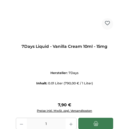
7Days Liquid - Vanilla Cream 10ml - 15mg
Hersteller:
7Days
Inhalt:
0.01 Liter
(790,00 € / 1 Liter)
Regulärer Preis:
7,90 €
Preise inkl. MwSt. zzgl. Versandkosten
Produkt Anzahl: Gib den gewünschten Wert ein oder benutze die Scha