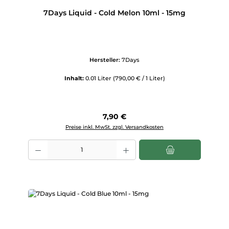
7Days Liquid - Cold Melon 10ml - 15mg
Hersteller:
7Days
Inhalt:
0.01 Liter
(790,00 € / 1 Liter)
Regulärer Preis:
7,90 €
Preise inkl. MwSt. zzgl. Versandkosten
Produkt Anzahl: Gib den gewünschten Wert ein oder benutze die Scha