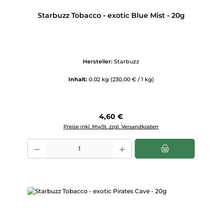
Starbuzz Tobacco - exotic Blue Mist - 20g
Hersteller:
Starbuzz
Inhalt:
0.02 kg
(230,00 € / 1 kg)
Regulärer Preis:
4,60 €
Preise inkl. MwSt. zzgl. Versandkosten
Produkt Anzahl: Gib den gewünschten Wert ein oder benutze die Scha