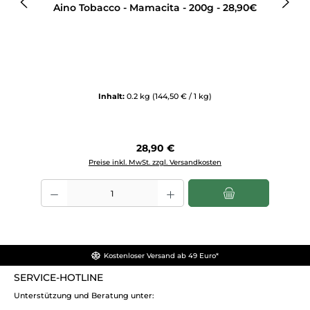
Aino Tobacco - Mamacita - 200g - 28,90€
Inhalt:
0.2 kg
(144,50 € / 1 kg)
Regulärer Preis:
28,90 €
Preise inkl. MwSt. zzgl. Versandkosten
Produkt Anzahl: Gib den gewünschten Wert ein oder benutze die Sch
Kostenloser Versand ab 49 Euro*
SERVICE-HOTLINE
Unterstützung und Beratung unter: