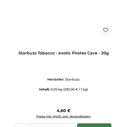
Starbuzz Tobacco - exotic Pirates Cave - 20g
Hersteller:
Starbuzz
Inhalt:
0.02 kg
(230,00 € / 1 kg)
Regulärer Preis:
4,60 €
Preise inkl. MwSt. zzgl. Versandkosten
Produkt Anzahl: Gib den gewünschten Wert ein oder benutze die Scha