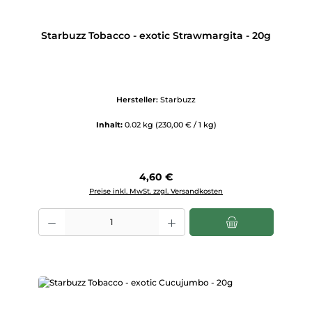
Starbuzz Tobacco - exotic Strawmargita - 20g
Hersteller:
Starbuzz
Inhalt:
0.02 kg
(230,00 € / 1 kg)
Regulärer Preis:
4,60 €
Preise inkl. MwSt. zzgl. Versandkosten
Produkt Anzahl: Gib den gewünschten Wert ein oder benutze die Scha