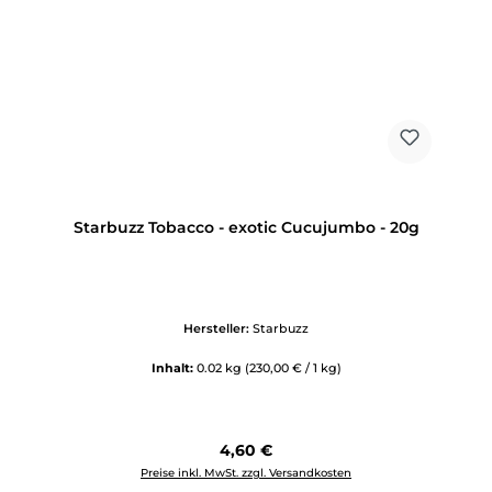
Starbuzz Tobacco - exotic Cucujumbo - 20g
Hersteller:
Starbuzz
Inhalt:
0.02 kg
(230,00 € / 1 kg)
Regulärer Preis:
4,60 €
Preise inkl. MwSt. zzgl. Versandkosten