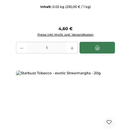
Inhalt:
0.02 kg
(230,00 € / 1 kg)
Regulärer Preis:
4,60 €
Preise inkl. MwSt. zzgl. Versandkosten
Produkt Anzahl: Gib den gewünschten Wert ein oder benutze die Scha