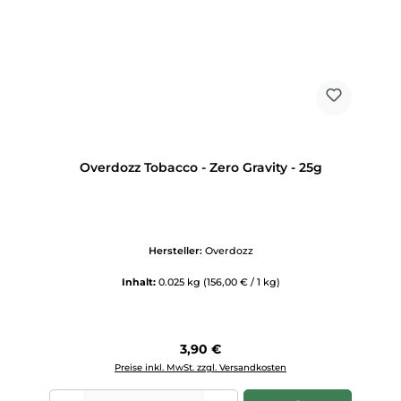
Overdozz Tobacco - Zero Gravity - 25g
Hersteller:
Overdozz
Inhalt:
0.025 kg
(156,00 € / 1 kg)
Regulärer Preis:
3,90 €
Preise inkl. MwSt. zzgl. Versandkosten
Produkt Anzahl: Gib den gewünschten Wert ein oder benutze die Scha