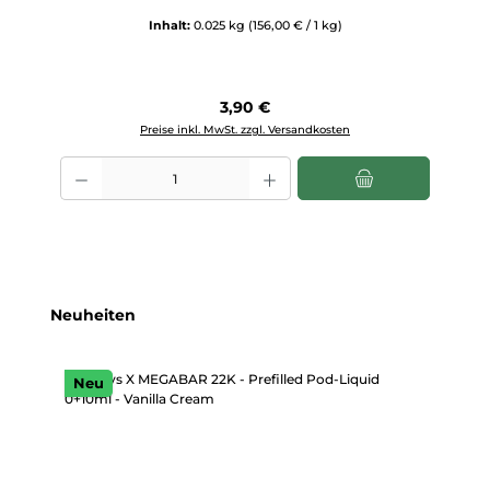
Inhalt:
0.025 kg
(156,00 € / 1 kg)
Regulärer Preis:
3,90 €
Preise inkl. MwSt. zzgl. Versandkosten
Produkt Anzahl: Gib den gewünschten Wert ein oder benutze die Scha
Produktgalerie überspringen
Neuheiten
Neu