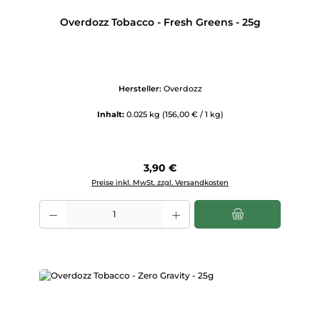
Overdozz Tobacco - Fresh Greens - 25g
Hersteller:
Overdozz
Inhalt:
0.025 kg
(156,00 € / 1 kg)
Regulärer Preis:
3,90 €
Preise inkl. MwSt. zzgl. Versandkosten
Produkt Anzahl: Gib den gewünschten Wert ein oder benutze die Scha