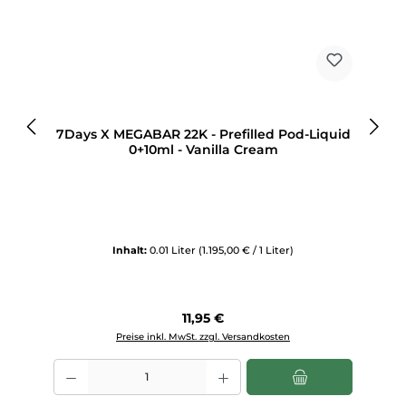
7Days X MEGABAR 22K - Prefilled Pod-Liquid
0+10ml - Vanilla Cream
Inhalt:
0.01 Liter
(1.195,00 € / 1 Liter)
Regulärer Preis:
11,95 €
Preise inkl. MwSt. zzgl. Versandkosten
Produkt Anzahl: Gib den gewünschten Wert ein oder benutze die Sch