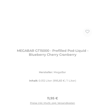
MEGABAR GT15000 - Prefilled Pod-Liquid -
Blueberry Cherry Cranberry
Hersteller:
MegaBar
Inhalt:
0.012 Liter
(995,83 € / 1 Liter)
Regulärer Preis:
11,95 €
Preise inkl. MwSt. zzgl. Versandkosten