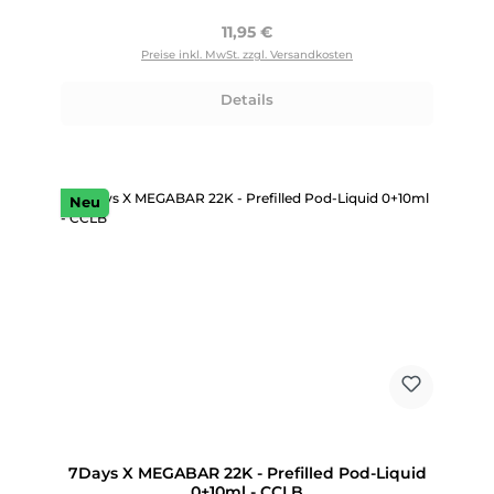
Regulärer Preis:
11,95 €
Preise inkl. MwSt. zzgl. Versandkosten
Details
Neu
7Days X MEGABAR 22K - Prefilled Pod-Liquid
0+10ml - CCLB