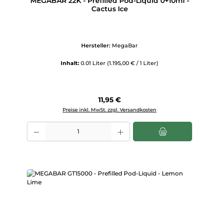
MEGABAR 22K - Prefilled Pod-Liquid 0+10ml -
Cactus Ice
Hersteller:
MegaBar
Inhalt:
0.01 Liter
(1.195,00 € / 1 Liter)
Regulärer Preis:
11,95 €
Preise inkl. MwSt. zzgl. Versandkosten
Produkt Anzahl: Gib den gewünschten Wert ein oder benutze die Scha