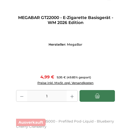
MEGABAR GT22000 - E-Zigarette Basisgerät -
WM 2026 Edition
Hersteller:
MegaBar
Verkaufspreis:
4,99 €
Regulärer Preis:
9,95 €
(49.85% gespart)
Preise inkl. MwSt. zzgl. Versandkosten
Produkt Anzahl: Gib den gewünschten Wert ein oder benutze die Scha
Ausverkauft