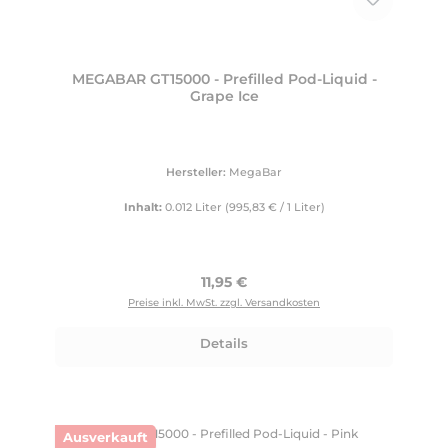
MEGABAR GT15000 - Prefilled Pod-Liquid -
Grape Ice
Hersteller:
MegaBar
Inhalt:
0.012 Liter
(995,83 € / 1 Liter)
Regulärer Preis:
11,95 €
Preise inkl. MwSt. zzgl. Versandkosten
Details
Ausverkauft