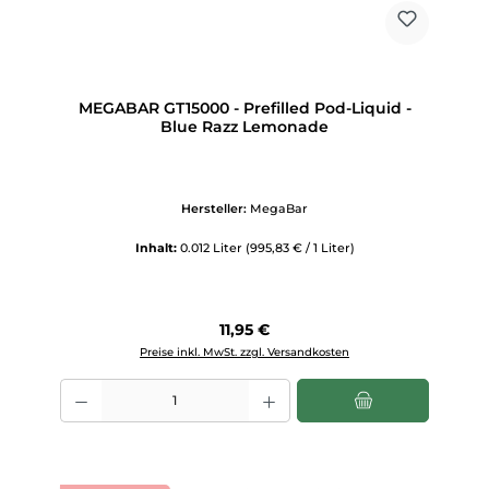
MEGABAR GT15000 - Prefilled Pod-Liquid -
Blue Razz Lemonade
Hersteller:
MegaBar
Inhalt:
0.012 Liter
(995,83 € / 1 Liter)
Regulärer Preis:
11,95 €
Preise inkl. MwSt. zzgl. Versandkosten
Produkt Anzahl: Gib den gewünschten Wert ein oder benutze die Scha