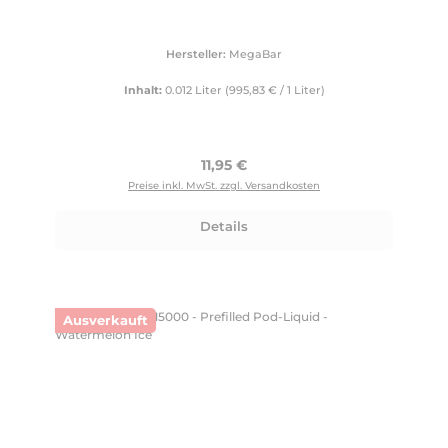
Hersteller:
MegaBar
Inhalt:
0.012 Liter
(995,83 € / 1 Liter)
Regulärer Preis:
11,95 €
Preise inkl. MwSt. zzgl. Versandkosten
Details
Ausverkauft