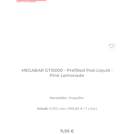
MEGABAR GT15000 - Prefilled Pod-Liquid -
Pink Lemonade
Hersteller:
MegaBar
Inhalt:
0.012 Liter
(995,83 € / 1 Liter)
Regulärer Preis:
11,95 €