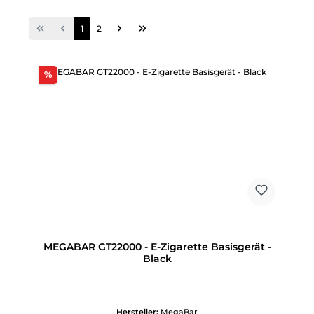
Seite
Seite
1
2
Rabatt
%
MEGABAR GT22000 - E-Zigarette Basisgerät -
Black
Hersteller:
MegaBar