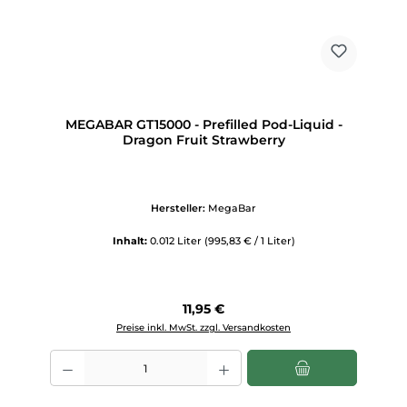
MEGABAR GT15000 - Prefilled Pod-Liquid -
Dragon Fruit Strawberry
Hersteller:
MegaBar
Inhalt:
0.012 Liter
(995,83 € / 1 Liter)
Regulärer Preis:
11,95 €
Preise inkl. MwSt. zzgl. Versandkosten
Produkt Anzahl: Gib den gewünschten Wert ein oder benutze die Scha