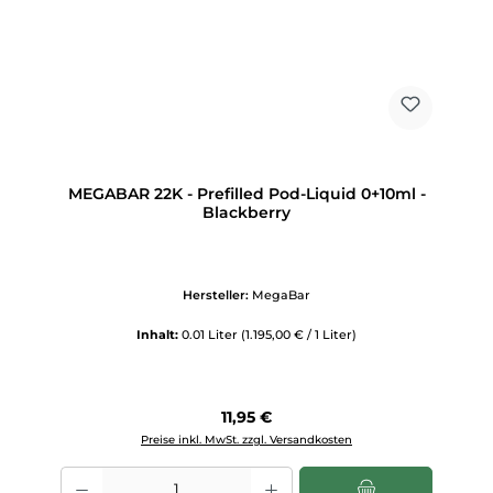
MEGABAR 22K - Prefilled Pod-Liquid 0+10ml -
Blackberry
Hersteller:
MegaBar
Inhalt:
0.01 Liter
(1.195,00 € / 1 Liter)
Regulärer Preis:
11,95 €
Preise inkl. MwSt. zzgl. Versandkosten
Produkt Anzahl: Gib den gewünschten Wert ein oder benutze die Scha