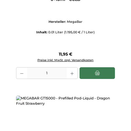
Hersteller:
MegaBar
Inhalt:
0.01 Liter
(1.195,00 € / 1 Liter)
Regulärer Preis:
11,95 €
Preise inkl. MwSt. zzgl. Versandkosten
Produkt Anzahl: Gib den gewünschten Wert ein oder benutze die Scha