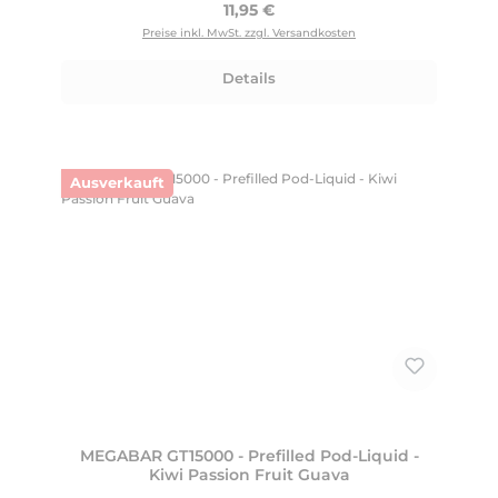
Regulärer Preis:
11,95 €
Preise inkl. MwSt. zzgl. Versandkosten
Details
Ausverkauft
MEGABAR GT15000 - Prefilled Pod-Liquid -
Kiwi Passion Fruit Guava