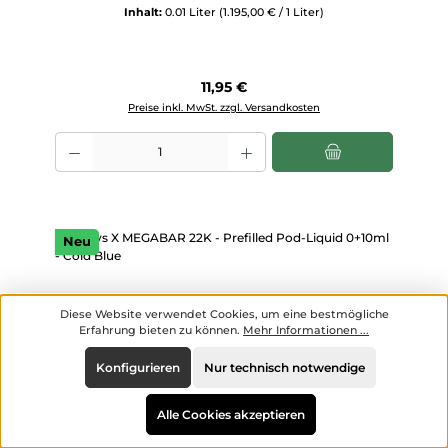
Inhalt:
0.01 Liter
(1.195,00 € / 1 Liter)
Regulärer Preis:
11,95 €
Preise inkl. MwSt. zzgl. Versandkosten
Produkt Anzahl: Gib den gewünschten Wert ein oder benutze die Scha
Neu
Diese Website verwendet Cookies, um eine bestmögliche
Erfahrung bieten zu können.
Mehr Informationen ...
Konfigurieren
Nur technisch notwendige
Alle Cookies akzeptieren