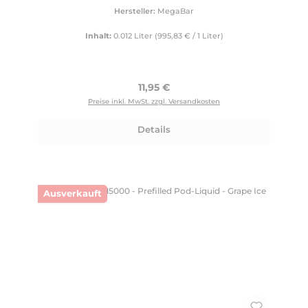
Hersteller:
MegaBar
Inhalt:
0.012 Liter
(995,83 € / 1 Liter)
Regulärer Preis:
11,95 €
Preise inkl. MwSt. zzgl. Versandkosten
Details
Ausverkauft