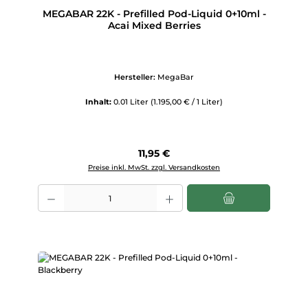
MEGABAR 22K - Prefilled Pod-Liquid 0+10ml -
Acai Mixed Berries
Hersteller:
MegaBar
Inhalt:
0.01 Liter
(1.195,00 € / 1 Liter)
Regulärer Preis:
11,95 €
Preise inkl. MwSt. zzgl. Versandkosten
Produkt Anzahl: Gib den gewünschten Wert ein oder benutze die Scha