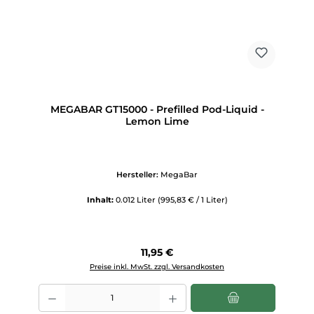
MEGABAR GT15000 - Prefilled Pod-Liquid -
Lemon Lime
Hersteller:
MegaBar
Inhalt:
0.012 Liter
(995,83 € / 1 Liter)
Regulärer Preis:
11,95 €
Preise inkl. MwSt. zzgl. Versandkosten
Produkt Anzahl: Gib den gewünschten Wert ein oder benutze die Scha