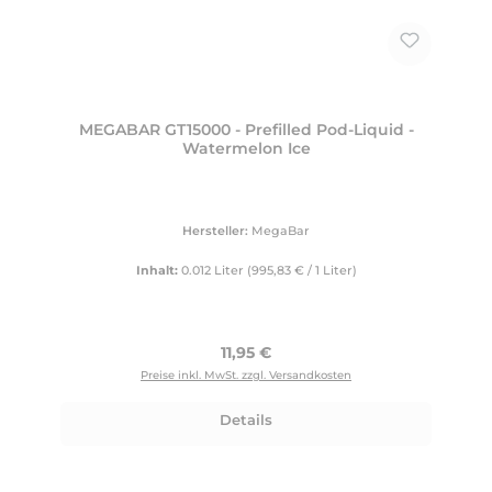
MEGABAR GT15000 - Prefilled Pod-Liquid -
Watermelon Ice
Hersteller:
MegaBar
Inhalt:
0.012 Liter
(995,83 € / 1 Liter)
Regulärer Preis:
11,95 €
Preise inkl. MwSt. zzgl. Versandkosten
Details