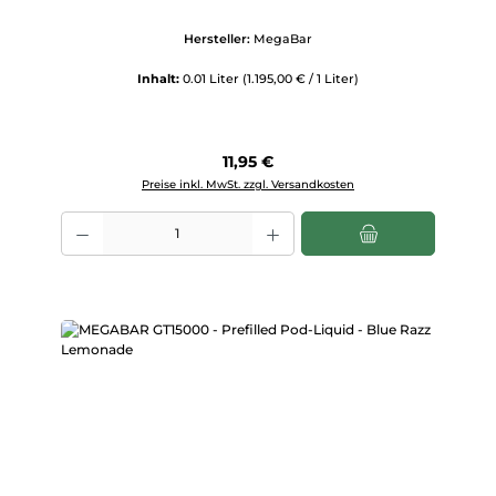
Hersteller:
MegaBar
Inhalt:
0.01 Liter
(1.195,00 € / 1 Liter)
Regulärer Preis:
11,95 €
Preise inkl. MwSt. zzgl. Versandkosten
Produkt Anzahl: Gib den gewünschten Wert ein oder benutze die Scha