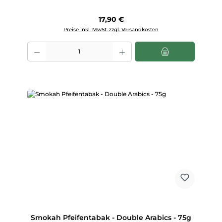
Regulärer Preis:
17,90 €
Preise inkl. MwSt. zzgl. Versandkosten
Produkt Anzahl: Gib den gewünschten Wert ein oder benutze die Scha
Smokah Pfeifentabak - Double Arabics - 75g