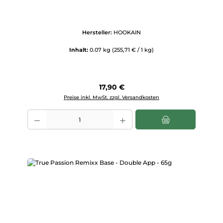
Hersteller:
HOOKAIN
Inhalt:
0.07 kg
(255,71 € / 1 kg)
Regulärer Preis:
17,90 €
Preise inkl. MwSt. zzgl. Versandkosten
Produkt Anzahl: Gib den gewünschten Wert ein oder benutze die Scha