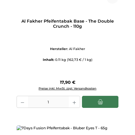
Al Fakher Pfeifentabak Base - The Double
Crunch - 110g
Hersteller:
Al Fakher
Inhalt:
0.11 kg
(162,73 € / 1 kg)
Regulärer Preis:
17,90 €
Preise inkl. MwSt. zzgl. Versandkosten
Produkt Anzahl: Gib den gewünschten Wert ein oder benutze die Scha