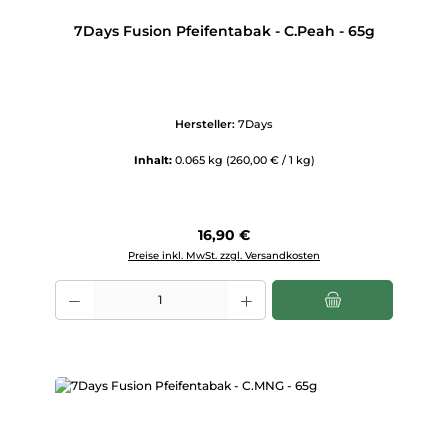
7Days Fusion Pfeifentabak - C.Peah - 65g
Hersteller:
7Days
Inhalt:
0.065 kg
(260,00 € / 1 kg)
Regulärer Preis:
16,90 €
Preise inkl. MwSt. zzgl. Versandkosten
Produkt Anzahl: Gib den gewünschten Wert ein oder benutze die Scha