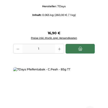
Hersteller:
7Days
Inhalt:
0.065 kg
(260,00 € / 1 kg)
Regulärer Preis:
16,90 €
Preise inkl. MwSt. zzgl. Versandkosten
Produkt Anzahl: Gib den gewünschten Wert ein oder benutze die Scha