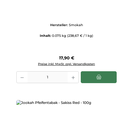
Hersteller:
Smokah
Inhalt:
0.075 kg
(238,67 € / 1 kg)
Regulärer Preis:
17,90 €
Preise inkl. MwSt. zzgl. Versandkosten
Produkt Anzahl: Gib den gewünschten Wert ein oder benutze die Scha