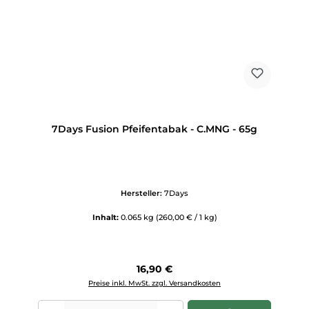
7Days Fusion Pfeifentabak - C.MNG - 65g
Hersteller:
7Days
Inhalt:
0.065 kg
(260,00 € / 1 kg)
Regulärer Preis:
16,90 €
Preise inkl. MwSt. zzgl. Versandkosten
Produkt Anzahl: Gib den gewünschten Wert ein oder benutze die Scha