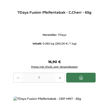
7Days Fusion Pfeifentabak - C.Cherr - 65g
Hersteller:
7Days
Inhalt:
0.065 kg
(260,00 € / 1 kg)
Regulärer Preis:
16,90 €
Preise inkl. MwSt. zzgl. Versandkosten
Produkt Anzahl: Gib den gewünschten Wert ein oder benutze die Scha