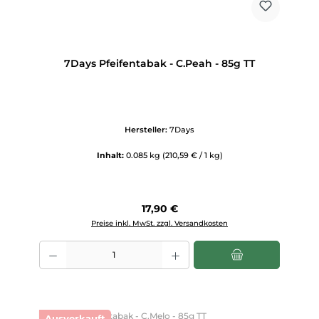
7Days Pfeifentabak - C.Peah - 85g TT
Hersteller:
7Days
Inhalt:
0.085 kg
(210,59 € / 1 kg)
Regulärer Preis:
17,90 €
Preise inkl. MwSt. zzgl. Versandkosten
Produkt Anzahl: Gib den gewünschten Wert ein oder benutze die Scha
Ausverkauft