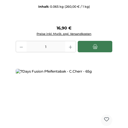
Inhalt:
0.065 kg
(260,00 € / 1 kg)
Regulärer Preis:
16,90 €
Preise inkl. MwSt. zzgl. Versandkosten
Produkt Anzahl: Gib den gewünschten Wert ein oder benutze die Scha