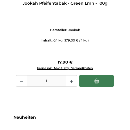
Jookah Pfeifentabak - Green Lmn - 100g
Hersteller:
Jookah
Inhalt:
0.1 kg
(179,00 € / 1 kg)
Regulärer Preis:
17,90 €
Preise inkl. MwSt. zzgl. Versandkosten
Produkt Anzahl: Gib den gewünschten Wert ein oder benutze die Scha
Produktgalerie überspringen
Neuheiten