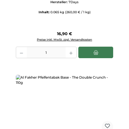
Hersteller:
7Days
Inhalt:
0.065 kg
(260,00 € / 1 kg)
Regulärer Preis:
16,90 €
Preise inkl. MwSt. zzgl. Versandkosten
Produkt Anzahl: Gib den gewünschten Wert ein oder benutze die Scha