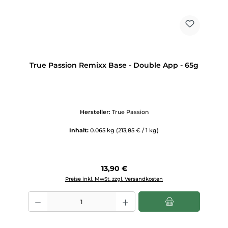
True Passion Remixx Base - Double App - 65g
Hersteller:
True Passion
Inhalt:
0.065 kg
(213,85 € / 1 kg)
Regulärer Preis:
13,90 €
Preise inkl. MwSt. zzgl. Versandkosten
Produkt Anzahl: Gib den gewünschten Wert ein oder benutze die Scha