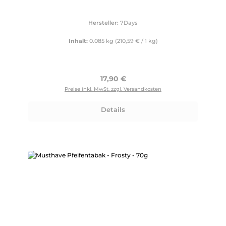
Hersteller:
7Days
Inhalt:
0.085 kg
(210,59 € / 1 kg)
Regulärer Preis:
17,90 €
Preise inkl. MwSt. zzgl. Versandkosten
Details