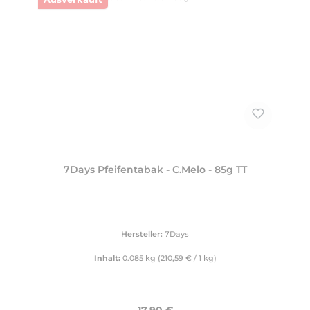
7Days Pfeifentabak - C.Melo - 85g TT
Hersteller:
7Days
Inhalt:
0.085 kg
(210,59 € / 1 kg)
Regulärer Preis: