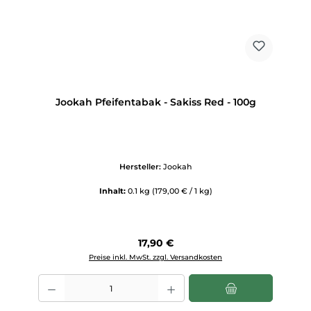
Jookah Pfeifentabak - Sakiss Red - 100g
Hersteller:
Jookah
Inhalt:
0.1 kg
(179,00 € / 1 kg)
Regulärer Preis:
17,90 €
Preise inkl. MwSt. zzgl. Versandkosten
Produkt Anzahl: Gib den gewünschten Wert ein oder benutze die Scha