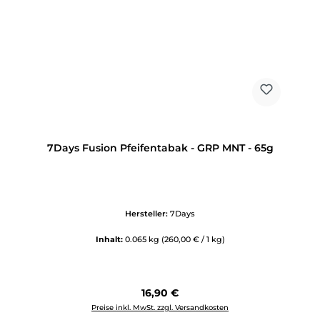
7Days Fusion Pfeifentabak - GRP MNT - 65g
Hersteller:
7Days
Inhalt:
0.065 kg
(260,00 € / 1 kg)
Regulärer Preis:
16,90 €
Preise inkl. MwSt. zzgl. Versandkosten