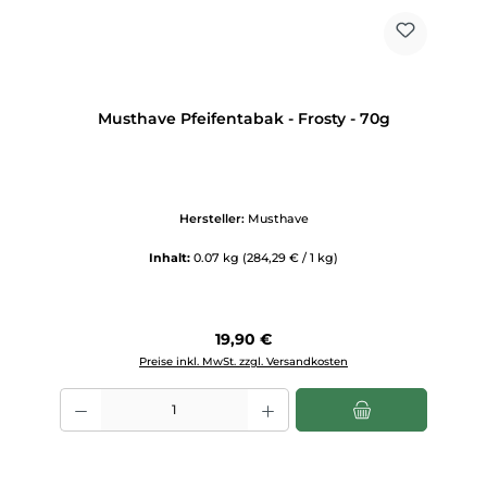
Musthave Pfeifentabak - Frosty - 70g
Hersteller:
Musthave
Inhalt:
0.07 kg
(284,29 € / 1 kg)
Regulärer Preis:
19,90 €
Preise inkl. MwSt. zzgl. Versandkosten
Produkt Anzahl: Gib den gewünschten Wert ein oder benutze die Scha