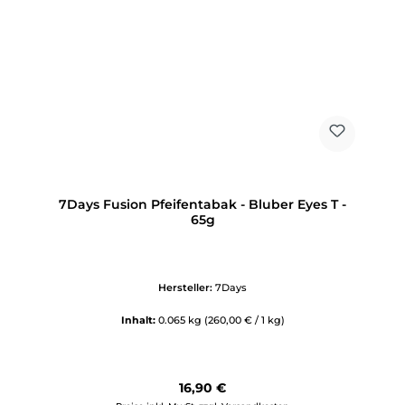
7Days Fusion Pfeifentabak - Bluber Eyes T -
65g
Hersteller:
7Days
Inhalt:
0.065 kg
(260,00 € / 1 kg)
Regulärer Preis:
16,90 €