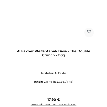
Al Fakher Pfeifentabak Base - The Double
Crunch - 110g
Hersteller:
Al Fakher
Inhalt:
0.11 kg
(162,73 € / 1 kg)
Regulärer Preis:
17,90 €
Preise inkl. MwSt. zzgl. Versandkosten