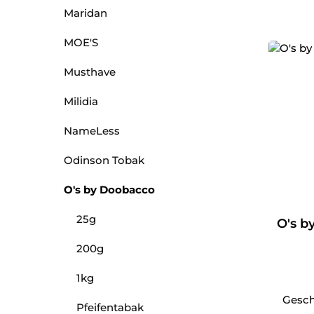
Maridan
MOE'S
Musthave
Milidia
NameLess
Odinson Tobak
O's by Doobacco
25g
O's b
200g
1kg
Gesch
Pfeifentabak