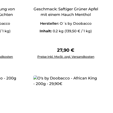
ung von
Geschmack: Saftiger Grüner Apfel
rüchten
mit einem Hauch Menthol
bacco
Hersteller:
O´s by Doobacco
/ 1 kg)
Inhalt:
0.2 kg
(139,50 € / 1 kg)
Preis:
Regulärer Preis:
27,90 €
ewünschten Wert ein oder benutze die Schaltflächen um die 
Produkt Anzahl: Gib den gewünschten Wert 
andkosten
Preise inkl. MwSt. zzgl. Versandkosten