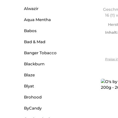
Alwazir
Geschm
16 (!!
Aqua Mentha
Herst
Babos
Inhalt
Bad & Mad
Banger Tobacco
Preise i
Blackburn
Blaze
Blyat
Brohood
ByCandy