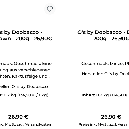
's by Doobacco -
O's by Doobacco - D
wn - 200g - 26,90€
200g - 26,90
mack: Geschmack: Eine
Geschmack: Minze, Pf
ung aus verschiedenen
Hersteller:
O´s by Doo
hten, Kaktusfeige und
Limette
eller:
O´s by Doobacco
t:
0.2 kg
(134,50 € / 1 kg)
Inhalt:
0.2 kg
(134,50 € 
Regulärer Preis:
Regulärer 
26,90 €
26,90 €
Anzahl: Gib den gewünschten Wert ein oder benutze die Schal
Produkt Anzahl: Gib den g
nkl. MwSt. zzgl. Versandkosten
Preise inkl. MwSt. zzgl. Vers