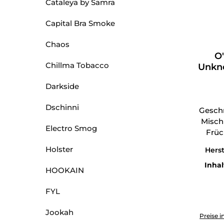
Cataleya by Samra
Capital Bra Smoke
Chaos
O
Chillma Tobacco
Unkno
Darkside
Dschinni
Gesch
Misch
Electro Smog
Früc
Holster
Herst
Inhal
HOOKAIN
FYL
Produkt 
Jookah
Preise i