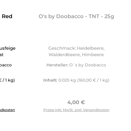
- Red
O's by Doobacco - TNT - 25g
usfeige
Geschmack: Heidelbeere,
at
Walderdbeere, Himbeere
bacco
Hersteller:
O´s by Doobacco
 / 1 kg)
Inhalt:
0.025 kg
(160,00 € / 1 kg)
Preis:
Regulärer Preis:
4,00 €
tflächen um die Anzahl zu erhöhen oder zu reduzieren.
ewünschten Wert ein oder benutze die Schaltflächen um die 
andkosten
Preise inkl. MwSt. zzgl. Versandkosten