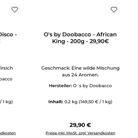
isco -
O's by Doobacco - African
€
King - 200g - 29,90€
irsich
Geschmack: Eine wilde Mischung
aus 24 Aromen.
bacco
Hersteller:
O´s by Doobacco
/ 1 kg)
Inhalt:
0.2 kg
(149,50 € / 1 kg)
Preis:
Regulärer Preis:
29,90 €
tflächen um die Anzahl zu erhöhen oder zu reduzieren.
ewünschten Wert ein oder benutze die Schaltflächen um die 
Produkt Anzahl: Gib den gewünschten Wert 
andkosten
Preise inkl. MwSt. zzgl. Versandkosten