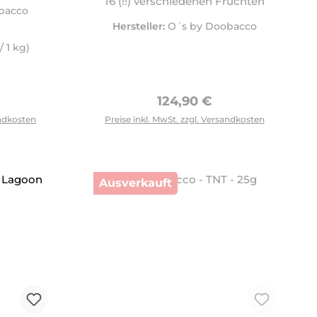
16 (!!) verschiedenen Früchten
bacco
Hersteller:
O´s by Doobacco
/ 1 kg)
Preis:
Regulärer Preis:
124,90 €
tflächen um die Anzahl zu erhöhen oder zu reduzieren.
andkosten
Preise inkl. MwSt. zzgl. Versandkosten
Ausverkauft