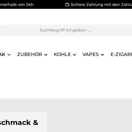
nnerhalb von 24h
Sichere Zahlung mit den Zahl
AK
ZUBEHÖR
KOHLE
VAPES
E-ZIGAR
eschmack &