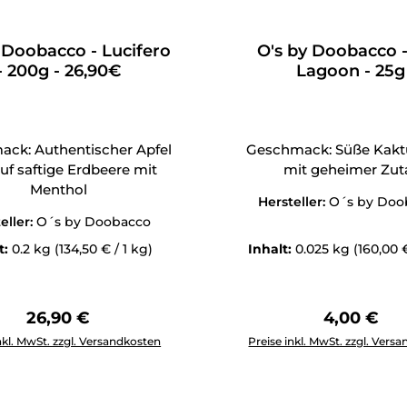
 Doobacco - Lucifero
O's by Doobacco 
- 200g - 26,90€
Lagoon - 25g
ck: Authentischer Apfel
Geschmack: Süße Kakt
 auf saftige Erdbeere mit
mit geheimer Zut
Menthol
Hersteller:
O´s by Doo
eller:
O´s by Doobacco
t:
0.2 kg
(134,50 € / 1 kg)
Inhalt:
0.025 kg
(160,00 €
Regulärer Preis:
Regulärer 
26,90 €
4,00 €
Anzahl: Gib den gewünschten Wert ein oder benutze die Schal
Produkt Anzahl: Gib den g
nkl. MwSt. zzgl. Versandkosten
Preise inkl. MwSt. zzgl. Vers