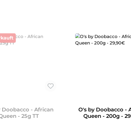
kauft
y Doobacco - African
O's by Doobacco - 
Queen - 25g TT
Queen - 200g - 2