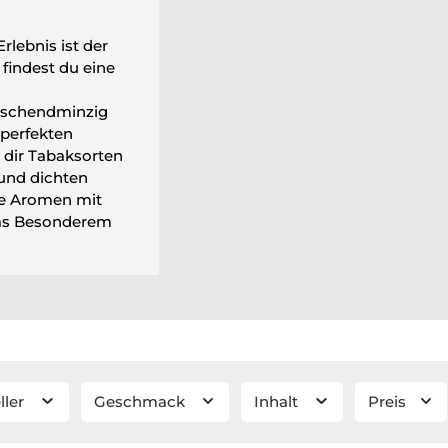
rlebnis ist der
 findest du eine
rischendminzig
 perfekten
 dir Tabaksorten
 und dichten
he Aromen mit
was Besonderem
ller
Geschmack
Inhalt
Preis