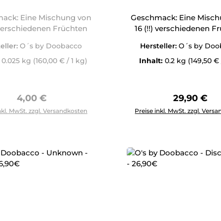
ack: Eine Mischung von
Geschmack: Eine Misch
) verschiedenen Früchten
16 (!!) verschiedenen F
eller:
O´s by Doobacco
Hersteller:
O´s by Doo
:
0.025 kg
(160,00 € / 1 kg)
Inhalt:
0.2 kg
(149,50 € 
Regulärer Preis:
Regulärer 
4,00 €
29,90 €
Produkt Anzahl: Gib den g
nkl. MwSt. zzgl. Versandkosten
Preise inkl. MwSt. zzgl. Vers