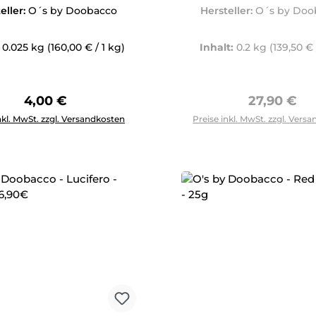
eller:
O´s by Doobacco
Hersteller:
O´s by Doo
:
0.025 kg
(160,00 € / 1 kg)
Inhalt:
0.2 kg
(139,50 € 
Regulärer Preis:
Regulärer 
4,00 €
27,90 €
Anzahl: Gib den gewünschten Wert ein oder benutze die Schal
nkl. MwSt. zzgl. Versandkosten
Preise inkl. MwSt. zzgl. Vers