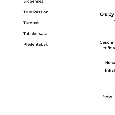
Six Senses
True Passion
O's by
Tumbaki
Tabakersatz
Geschma
Pfeifentabak
trifft
Herst
Inhal
Produkt 
Preise i