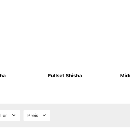
sha
Fullset Shisha
Mid
ller
Preis