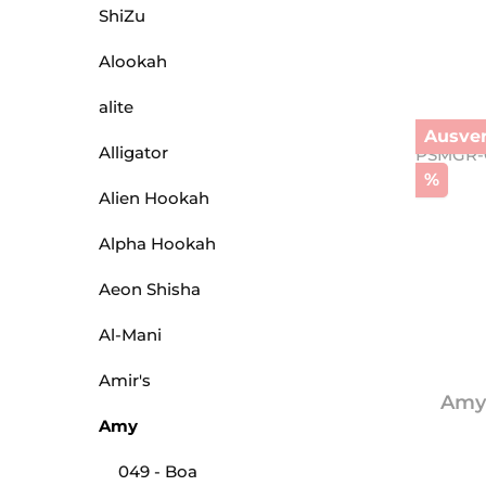
ShiZu
Alookah
alite
Ausver
Alligator
Raba
%
Alien Hookah
Alpha Hookah
Aeon Shisha
Al-Mani
Amir's
Amy 
Amy
049 - Boa