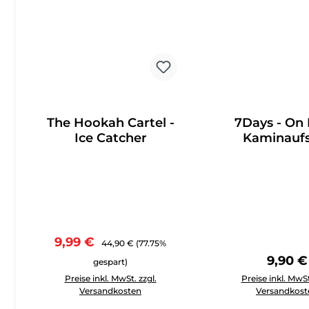
The Hookah Cartel -
7Days - On F
Ice Catcher
Kaminaufs
Verkaufspreis:
Regulärer Preis:
9,99 €
44,90 €
(77.75%
Regulä
9,90 €
gespart)
Produkt Anzahl: Gib den gewünschten Wert ein oder 
Produkt Anzahl: 
Preise inkl. MwSt. zzgl.
Preise inkl. MwSt
Versandkosten
Versandkost