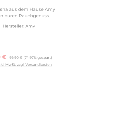
hisha aus dem Hause Amy
en puren Rauchgenuss.
Hersteller:
Amy
ufspreis:
Regulärer Preis:
0 €
99,90 €
(74.97% gespart)
nkl. MwSt. zzgl. Versandkosten