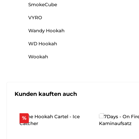
SmokeCube
VYRO
Wandy Hookah
WD Hookah
Wookah
Produktgalerie überspringen
Kunden kauften auch
Rabatt
%