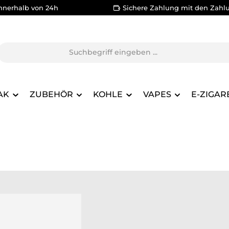
nnerhalb von 24h
Sichere Zahlung mit den Zahl
AK
ZUBEHÖR
KOHLE
VAPES
E-ZIGAR