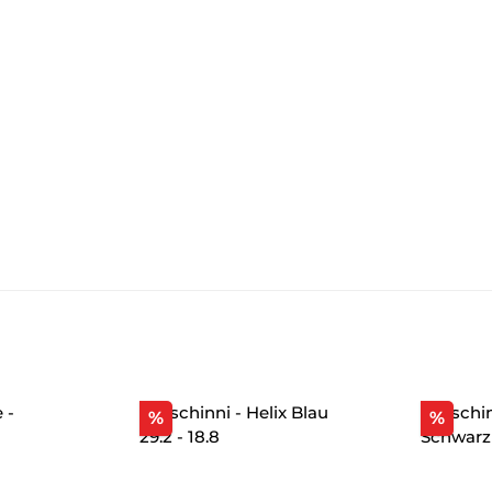
Rabatt
Raba
%
%