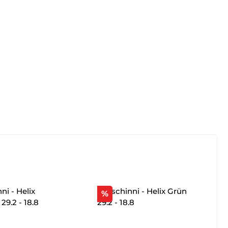
tt
Rabatt
%