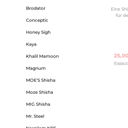
Brodator
Eine S
für d
Conceptic
Honey Sigh
Kaya
Verka
25,0
Khalil Mamoon
Preise i
Magnum
MOE'S Shisha
Moze Shisha
MIG Shisha
Mr. Steel