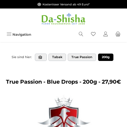
Kostenloser Versand ab 49 Euro*
Zum Hauptinhalt springen
Du hast 0 Produkt
Navigation
Tabak
True Passion
200g
Sie sind hier:
True Passion - Blue Drops - 200g - 27,90€