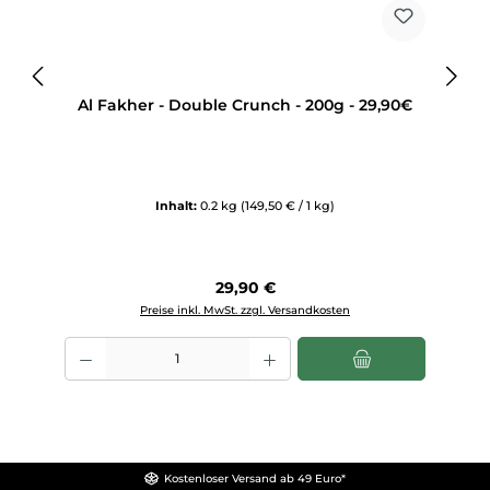
Al Fakher - Double Crunch - 200g - 29,90€
Inhalt:
0.2 kg
(149,50 € / 1 kg)
Regulärer Preis:
29,90 €
Preise inkl. MwSt. zzgl. Versandkosten
Produkt Anzahl: Gib den gewünschten Wert ein oder benutze die Sch
Kostenloser Versand ab 49 Euro*