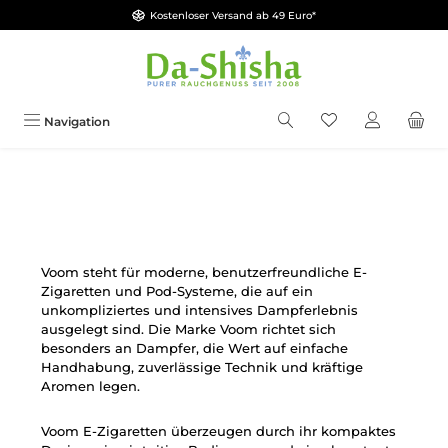
Kostenloser Versand ab 49 Euro*
Zum Hauptinhalt springen
Du hast 0 Produkt
Navigation
Voom steht für moderne, benutzerfreundliche E-
Zigaretten und Pod-Systeme, die auf ein
unkompliziertes und intensives Dampferlebnis
ausgelegt sind. Die Marke Voom richtet sich
besonders an Dampfer, die Wert auf einfache
Handhabung, zuverlässige Technik und kräftige
Aromen legen.
Voom E-Zigaretten überzeugen durch ihr kompaktes