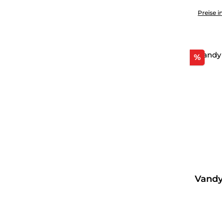
Produkt 
Preise i
Raba
%
Vandy