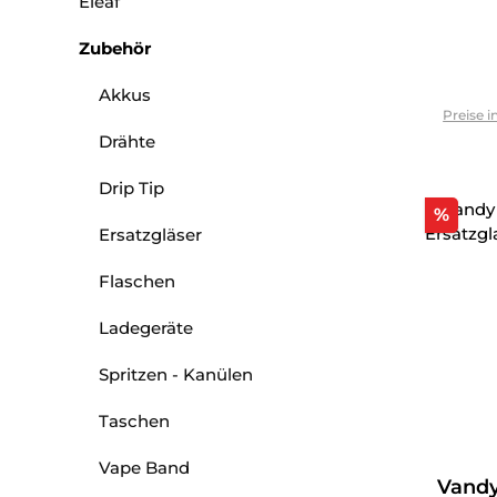
Eleaf
Zubehör
Akkus
Preise i
Drähte
Drip Tip
Raba
%
Ersatzgläser
Flaschen
Ladegeräte
Spritzen - Kanülen
Taschen
Vape Band
Vandy