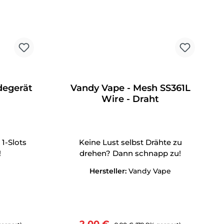
degerät
Vandy Vape - Mesh SS361L
Wire - Draht
 1-Slots
Keine Lust selbst Drähte zu
!
drehen? Dann schnapp zu!
Hersteller:
Vandy Vape
Verkaufspreis:
Regulärer Preis: