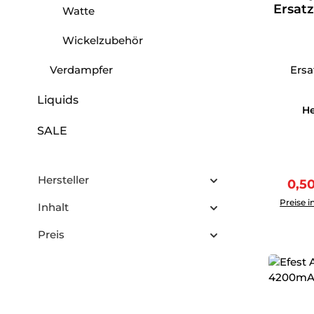
Ersatz
Watte
Wickelzubehör
Verdampfer
Ersa
Liquids
He
SALE
Hersteller
Verk
0,5
Produkt 
Preise i
Inhalt
Preis