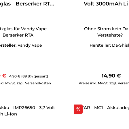
glas - Berserker RTA
Volt 3000mAh Li
(4,5ml)
tzglas für Vandy Vape
Ohne Strom kein Da
Berserker RTA!
Verstehste?
rsteller:
Vandy Vape
Hersteller:
Da-Shis
aufspreis:
Regulärer Preis:
Regulärer 
0 €
14,90 €
4,90 €
(89.8% gespart)
Anzahl: Gib den gewünschten Wert ein oder benutze die Schal
Produkt Anzahl: Gib den g
nkl. MwSt. zzgl. Versandkosten
Preise inkl. MwSt. zzgl. Vers
Rabatt
%