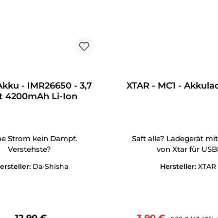
Akku - IMR26650 - 3,7
XTAR - MC1 - Akkula
t 4200mAh Li-Ion
e Strom kein Dampf.
Saft alle? Ladegerät mit
Verstehste?
von Xtar für USB
ersteller:
Da-Shisha
Hersteller:
XTAR
Regulärer Preis:
Verkaufspreis:
Regulärer Preis: