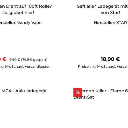
n Draht auf 100ft Rolle?
Saft alle? Ladegerät mit
Ja, gibbet hier!
von Xtar!
rsteller:
Vandy Vape
Hersteller:
XTAR
aufspreis:
Regulärer Preis:
Regulärer 
0 €
18,90 €
9,90 €
(79.8% gespart)
Anzahl: Gib den gewünschten Wert ein oder benutze die Schal
Produkt Anzahl: Gib den g
nkl. MwSt. zzgl. Versandkosten
Preise inkl. MwSt. zzgl. Vers
tt
Rabatt
%