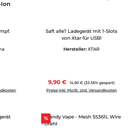
-Ion
mpf.
Saft alle? Ladegerät mit 1-Slots
von Xtar für USB!
ha
Hersteller:
XTAR
Preis:
Verkaufspreis:
Regulärer Preis:
9,90 €
14,90 €
(33.56% gespart)
tflächen um die Anzahl zu erhöhen oder zu reduzieren.
ewünschten Wert ein oder benutze die Schaltflächen um die 
Produkt Anzahl: Gib den gewünschten Wert 
andkosten
Preise inkl. MwSt. zzgl. Versandkosten
Rabatt
%