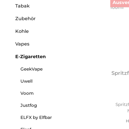
Ausver
Tabak
Zubehör
Kohle
Vapes
E-Zigaretten
GeekVape
Spritz
Uwell
Voom
Spritz
Justfog
ELFX by Elfbar
H