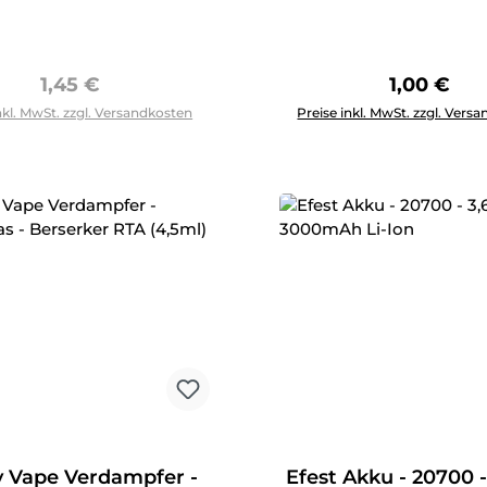
Regulärer Preis:
Regulärer 
1,45 €
1,00 €
Produkt Anzahl: Gib den g
nkl. MwSt. zzgl. Versandkosten
Preise inkl. MwSt. zzgl. Vers
tt
 Vape Verdampfer -
Efest Akku - 20700 -