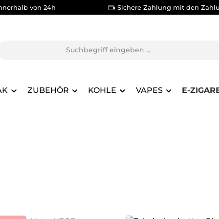
nnerhalb von 24h
Sichere Zahlung mit den Zahl
AK
ZUBEHÖR
KOHLE
VAPES
E-ZIGAR