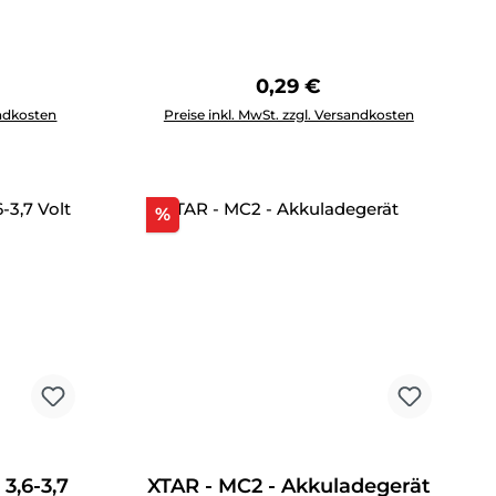
Preis:
Regulärer Preis:
0,29 €
ewünschten Wert ein oder benutze die Schaltflächen um die 
Produkt Anzahl: Gib den gewünschten Wert 
andkosten
Preise inkl. MwSt. zzgl. Versandkosten
Rabatt
%
 3,6-3,7
XTAR - MC2 - Akkuladegerät