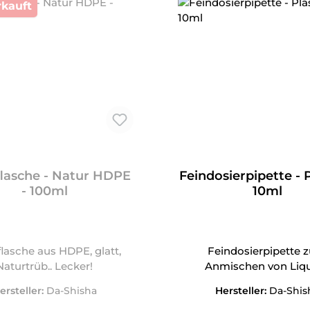
kauft
flasche - Natur HDPE
Feindosierpipette - P
- 100ml
10ml
flasche aus HDPE, glatt,
Feindosierpipette 
Naturtrüb.. Lecker!
Anmischen von Liqu
ersteller:
Da-Shisha
Hersteller:
Da-Shis