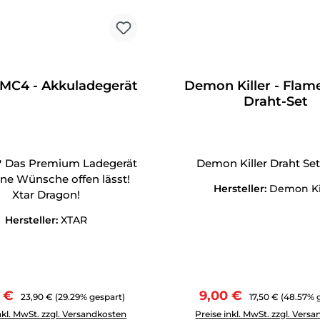
 MC4 - Akkuladegerät
Demon Killer - Flame 
Draht-Set
le? Das Premium Ladegerät
Demon Killer Draht Set! 
ine Wünsche offen lässt!
Hersteller:
Demon Ki
Xtar Dragon!
Hersteller:
XTAR
ufspreis:
Regulärer Preis:
Verkaufspreis:
Regulärer Preis:
0 €
9,00 €
23,90 €
(29.29% gespart)
17,50 €
(48.57% 
Anzahl: Gib den gewünschten Wert ein oder benutze die Schal
Produkt Anzahl: Gib den g
nkl. MwSt. zzgl. Versandkosten
Preise inkl. MwSt. zzgl. Vers