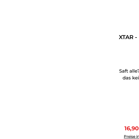
XTAR -
Saft al
das ke
Verka
16,9
Produkt 
Preise i