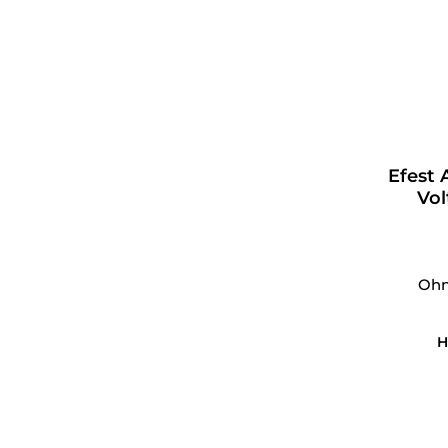
Efest 
Vol
Ohn
H