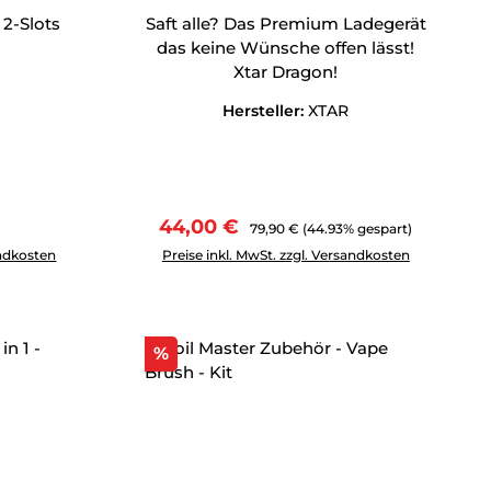
 2-Slots
Saft alle? Das Premium Ladegerät
das keine Wünsche offen lässt!
Xtar Dragon!
Hersteller:
XTAR
Preis:
Verkaufspreis:
Regulärer Preis:
44,00 €
79,90 €
(44.93% gespart)
tflächen um die Anzahl zu erhöhen oder zu reduzieren.
ewünschten Wert ein oder benutze die Schaltflächen um die 
Produkt Anzahl: Gib den gewünschten Wert 
andkosten
Preise inkl. MwSt. zzgl. Versandkosten
Rabatt
%