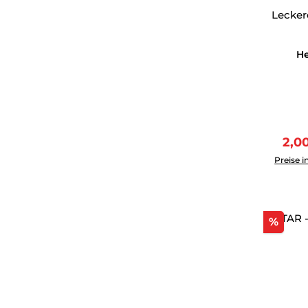
Leckere
He
Verk
2,0
Produkt 
Preise i
Raba
%