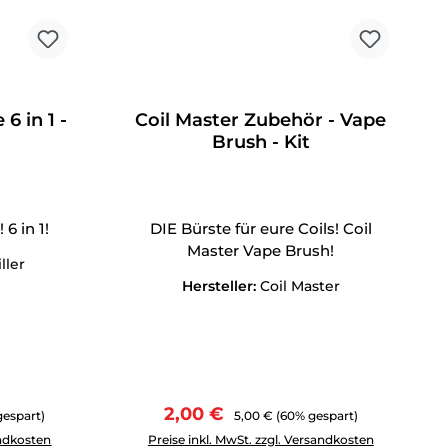
6 in 1 -
Coil Master Zubehör - Vape
Brush - Kit
6 in 1!
DIE Bürste für eure Coils! Coil
Master Vape Brush!
ller
Hersteller:
Coil Master
Verkaufspreis:
Regulärer Preis:
2,00 €
gespart)
5,00 €
(60% gespart)
tflächen um die Anzahl zu erhöhen oder zu reduzieren.
ewünschten Wert ein oder benutze die Schaltflächen um die 
Produkt Anzahl: Gib den gewünschten Wert 
andkosten
Preise inkl. MwSt. zzgl. Versandkosten