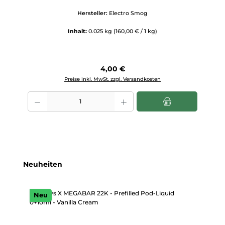
Hersteller:
Electro Smog
Inhalt:
0.025 kg
(160,00 € / 1 kg)
Regulärer Preis:
4,00 €
Preise inkl. MwSt. zzgl. Versandkosten
Produkt Anzahl: Gib den gewünschten Wert ein oder benutze die Scha
Produktgalerie überspringen
Neuheiten
Neu