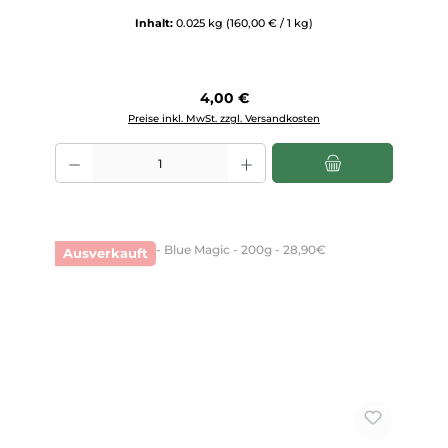
Inhalt:
0.025 kg
(160,00 € / 1 kg)
Regulärer Preis:
4,00 €
Preise inkl. MwSt. zzgl. Versandkosten
Produkt Anzahl: Gib den gewünschten Wert ein oder benutze die Scha
Ausverkauft