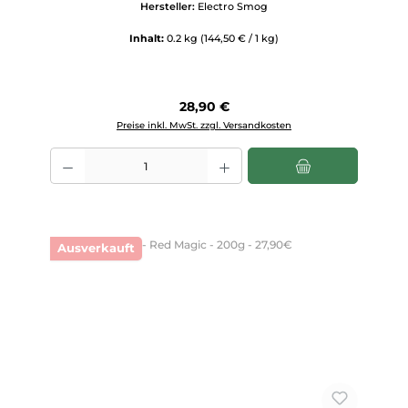
Hersteller:
Electro Smog
Inhalt:
0.2 kg
(144,50 € / 1 kg)
Regulärer Preis:
28,90 €
Preise inkl. MwSt. zzgl. Versandkosten
Produkt Anzahl: Gib den gewünschten Wert ein oder benutze die Scha
Ausverkauft