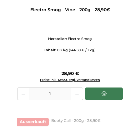
Electro Smog - Vibe - 200g - 28,90€
Hersteller:
Electro Smog
Inhalt:
0.2 kg
(144,50 € / 1 kg)
Regulärer Preis:
28,90 €
Preise inkl. MwSt. zzgl. Versandkosten
Produkt Anzahl: Gib den gewünschten Wert ein oder benutze die Scha
Ausverkauft