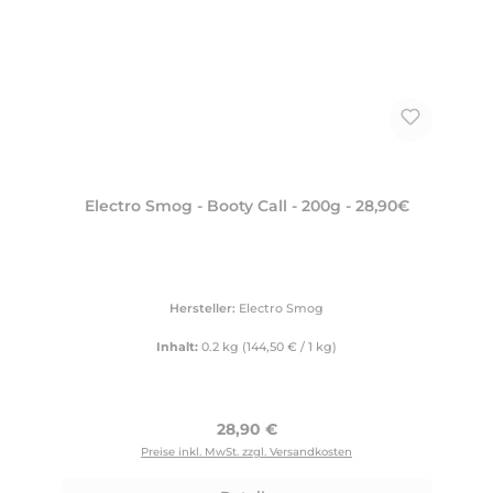
Electro Smog - Booty Call - 200g - 28,90€
Hersteller:
Electro Smog
Inhalt:
0.2 kg
(144,50 € / 1 kg)
Regulärer Preis:
28,90 €
Preise inkl. MwSt. zzgl. Versandkosten