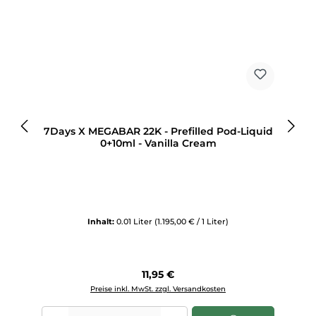
7Days X MEGABAR 22K - Prefilled Pod-Liquid
0+10ml - Vanilla Cream
Inhalt:
0.01 Liter
(1.195,00 € / 1 Liter)
Regulärer Preis:
11,95 €
Preise inkl. MwSt. zzgl. Versandkosten
Produkt Anzahl: Gib den gewünschten Wert ein oder benutze die Sch