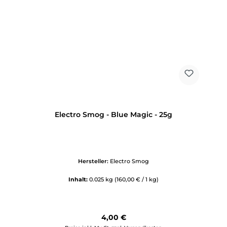
Electro Smog - Blue Magic - 25g
Hersteller:
Electro Smog
Inhalt:
0.025 kg
(160,00 € / 1 kg)
Regulärer Preis:
4,00 €