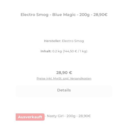
Electro Smog - Blue Magic - 200g - 28,90€
Hersteller:
Electro Smog
Inhalt:
0.2 kg
(144,50 € / 1 kg)
Regulärer Preis:
28,90 €
Preise inkl. MwSt. zzgl. Versandkosten
Details
Ausverkauft