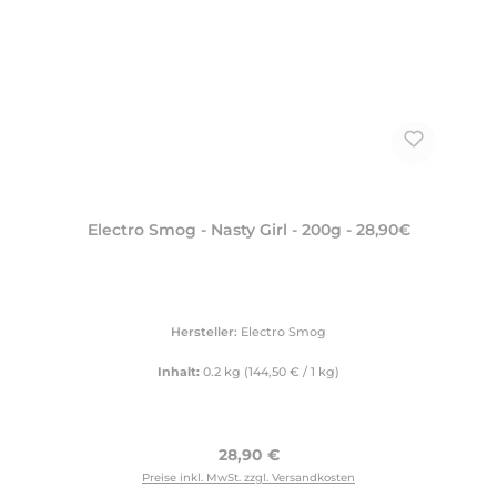
Electro Smog - Nasty Girl - 200g - 28,90€
Hersteller:
Electro Smog
Inhalt:
0.2 kg
(144,50 € / 1 kg)
Regulärer Preis:
28,90 €
Preise inkl. MwSt. zzgl. Versandkosten