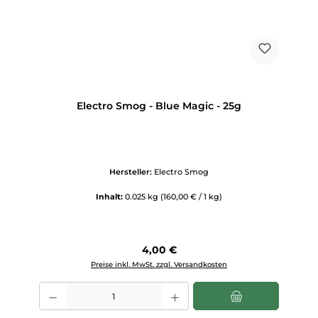
Electro Smog - Blue Magic - 25g
Hersteller:
Electro Smog
Inhalt:
0.025 kg
(160,00 € / 1 kg)
Regulärer Preis:
4,00 €
Preise inkl. MwSt. zzgl. Versandkosten
Produkt Anzahl: Gib den gewünschten Wert ein oder benutze die Scha