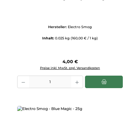
Hersteller:
Electro Smog
Inhalt:
0.025 kg
(160,00 € / 1 kg)
Regulärer Preis:
4,00 €
Preise inkl. MwSt. zzgl. Versandkosten
Produkt Anzahl: Gib den gewünschten Wert ein oder benutze die Scha