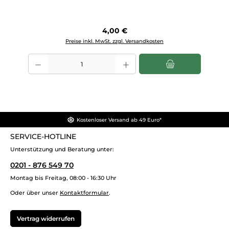
Regulärer Preis:
4,00 €
Preise inkl. MwSt. zzgl. Versandkosten
Produkt Anzahl: Gib den gewünschten Wert ein oder benutze die Scha
Kostenloser Versand ab 49 Euro*
SERVICE-HOTLINE
Unterstützung und Beratung unter:
0201 - 876 549 70
Montag bis Freitag, 08:00 - 16:30 Uhr
Oder über unser
Kontaktformular
.
Vertrag widerrufen