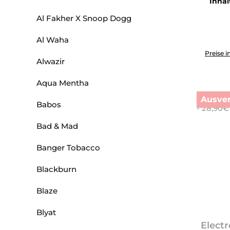
Inhal
Al Fakher X Snoop Dogg
Al Waha
Produkt 
Preise i
Alwazir
Aqua Mentha
Ausver
Babos
Bad & Mad
Banger Tobacco
Blackburn
Blaze
Blyat
Electr