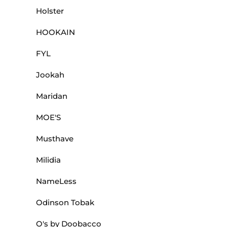
Holster
HOOKAIN
FYL
Jookah
Maridan
MOE'S
Musthave
Milidia
NameLess
Odinson Tobak
O's by Doobacco