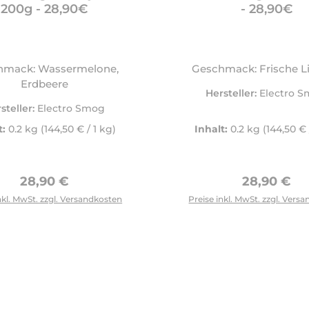
200g - 28,90€
- 28,90€
hmack: Wassermelone,
Geschmack: Frische L
Erdbeere
Hersteller:
Electro 
steller:
Electro Smog
t:
0.2 kg
(144,50 € / 1 kg)
Inhalt:
0.2 kg
(144,50 € 
Regulärer Preis:
Regulärer 
28,90 €
28,90 €
nkl. MwSt. zzgl. Versandkosten
Preise inkl. MwSt. zzgl. Vers