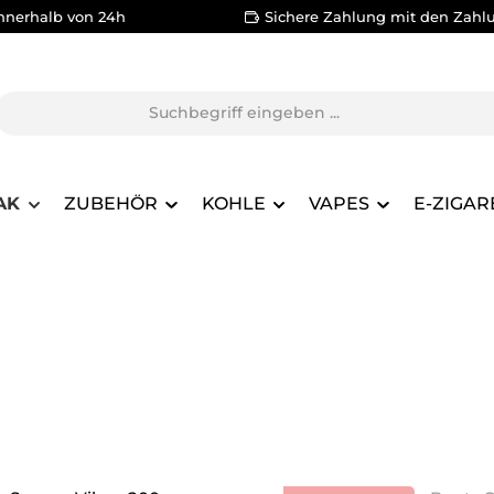
nnerhalb von 24h
Sichere Zahlung mit den Zahl
AK
ZUBEHÖR
KOHLE
VAPES
E-ZIGAR