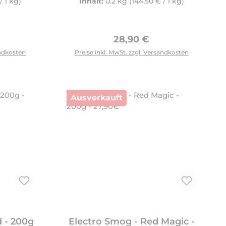
/ 1 kg)
Inhalt:
0.2 kg
(144,50 € / 1 kg)
Preis:
Regulärer Preis:
28,90 €
tflächen um die Anzahl zu erhöhen oder zu reduzieren.
andkosten
Preise inkl. MwSt. zzgl. Versandkosten
Ausverkauft
 - 200g
Electro Smog - Red Magic -