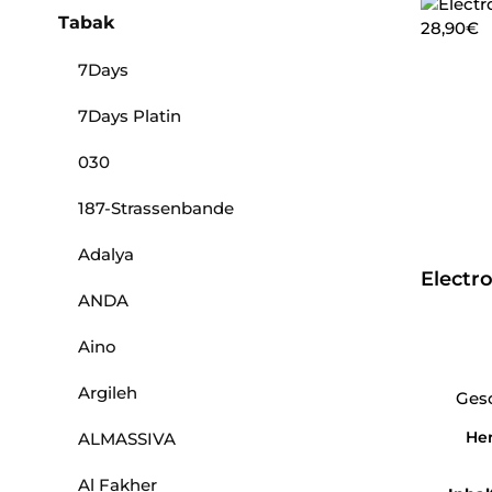
Tabak
7Days
7Days Platin
030
187-Strassenbande
Adalya
Electro
ANDA
Aino
Argileh
Ges
Her
ALMASSIVA
Al Fakher