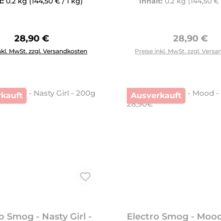
t:
0.2 kg
(144,50 € / 1 kg)
Inhalt:
0.2 kg
(144,50 € 
Regulärer Preis:
Regulärer 
28,90 €
28,90 €
Anzahl: Gib den gewünschten Wert ein oder benutze die Schal
nkl. MwSt. zzgl. Versandkosten
Preise inkl. MwSt. zzgl. Vers
kauft
Ausverkauft
o Smog - Nasty Girl -
Electro Smog - Mood