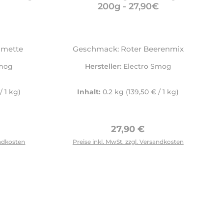
200g - 27,90€
imette
Geschmack: Roter Beerenmix
Smog
Hersteller:
Electro Smog
/ 1 kg)
Inhalt:
0.2 kg
(139,50 € / 1 kg)
Preis:
Regulärer Preis:
27,90 €
andkosten
Preise inkl. MwSt. zzgl. Versandkosten