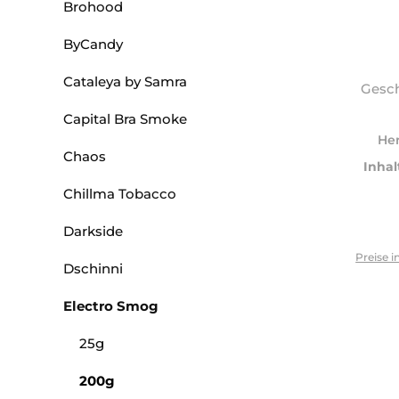
Brohood
ByCandy
Cataleya by Samra
Gesc
Capital Bra Smoke
Her
Chaos
Inhal
Chillma Tobacco
Darkside
Preise i
Dschinni
Electro Smog
25g
200g