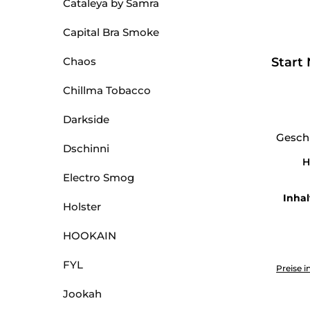
Cataleya by Samra
Capital Bra Smoke
Chaos
Start 
Chillma Tobacco
Darkside
Gesch
Dschinni
H
Electro Smog
Inhal
Holster
HOOKAIN
Produkt 
FYL
Preise i
Jookah