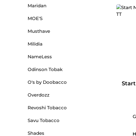
Maridan
MOE'S
Musthave
Milidia
NameLess
Odinson Tobak
O's by Doobacco
Start
Overdozz
Revoshi Tobacco
G
Savu Tobacco
Shades
H