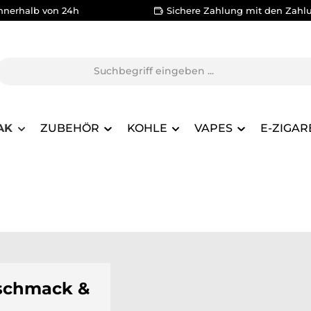
nnerhalb von 24h
Sichere Zahlung mit den Zahl
AK
ZUBEHÖR
KOHLE
VAPES
E-ZIGAR
eschmack &