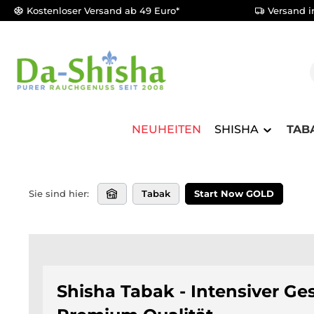
Kostenloser Versand ab 49 Euro*
Versand i
m Hauptinhalt springen
Zur Suche springen
Zur Hauptnavigation springen
NEUHEITEN
SHISHA
TAB
Sie sind hier:
Tabak
Start Now GOLD
Shisha Tabak - Intensiver G