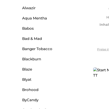
Alwazir
H
Aqua Mentha
Inhal
Babos
Bad & Mad
Banger Tobacco
Preise i
Blackburn
Blaze
Blyat
Brohood
ByCandy