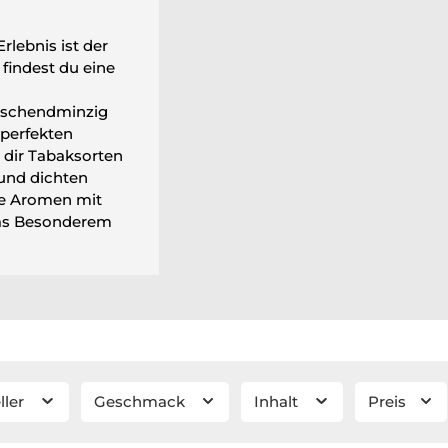
rlebnis ist der
 findest du eine
rischendminzig
 perfekten
 dir Tabaksorten
 und dichten
he Aromen mit
was Besonderem
ller
Geschmack
Inhalt
Preis