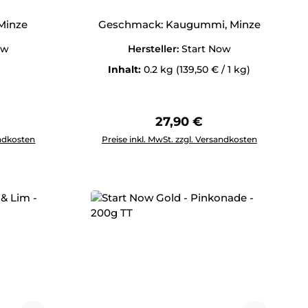
Minze
Geschmack: Kaugummi, Minze
ow
Hersteller:
Start Now
Inhalt:
0.2 kg
(139,50 € / 1 kg)
Preis:
Regulärer Preis:
27,90 €
ewünschten Wert ein oder benutze die Schaltflächen um die 
Produkt Anzahl: Gib den gewünschten Wert 
andkosten
Preise inkl. MwSt. zzgl. Versandkosten