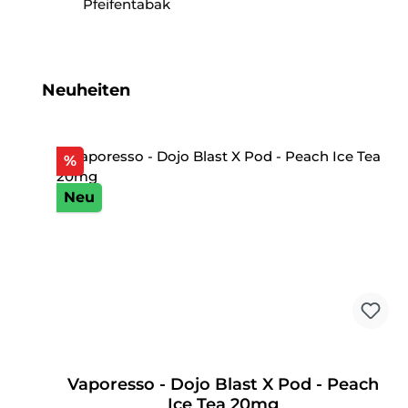
Pfeifentabak
Produktgalerie überspringen
Neuheiten
Rabatt
%
Neu
Vaporesso - Dojo Blast X Pod - Peach
Ice Tea 20mg