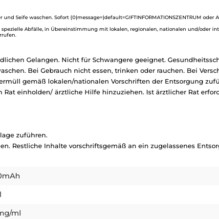
und Seife waschen. Sofort {0|message=|default=GIFTINFORMATIONSZENTRUM oder Arzt
 spezielle Abfälle, in Übereinstimmung mit lokalen, regionalen, nationalen und/oder in
rrufen.
dlichen Gelangen. Nicht für Schwangere geeignet. Gesundheitssch
schen. Bei Gebrauch nicht essen, trinken oder rauchen. Bei Versc
ermüll gemäß lokalen/nationalen Vorschriften der Entsorgung zufü
Rat einholden/ ärztliche Hilfe hinzuziehen. Ist ärztlicher Rat erf
lage zuführen.
en. Restliche Inhalte vorschriftsgemäß an ein zugelassenes Ents
0mAh
l
mg/ml