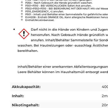
P264 - Nach Gebrauch die Hände gründlich waschen.
P301+P310 - BEI VERSCHLUCKEN: Sofort Arzt anrufen.
P302+P352+P310 - BEI BERÜHRUNG MIT DER HAUT: Mit viel Wasser 
P310_EMERGENCY_.+} anrufen.
P501 - Inhalt und Behälter einer Sammelstelle für gefährliche oder
EUH208 - Enthält ORANGE OIL. Kann allergische Reaktionen hervo
Enthält:Nicotinbenzoat.
Darf nicht in die Hände von Kindern und Jugen
hervorrufen. Nach Gebrauch Hände gründlich wa
anrufen. Inhalt/Behälter Sammelstelle für Sond
waschen. Bei Hautreizungen oder -ausschlag: Ärztlichen 
bereithalten.
Inhalt/Behälter einer anerkannten Abfallentsorgungsan
Leere Behälter können im Haushaltsmüll entsorgt werd
Akkukapazität:
40
Inhalt:
2m
Nikotingehalt:
20