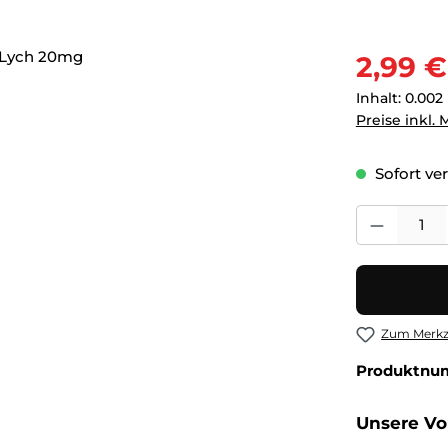
Verkaufsprei
2,99 €
Inhalt:
0.002 
Preise inkl.
Sofort ver
Produkt Anza
Zum Merkze
Produktnu
Unsere Vor