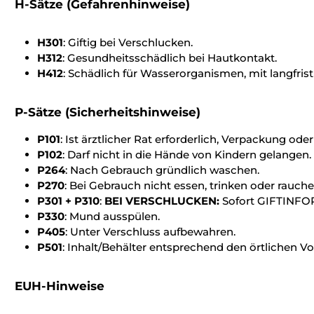
H-Sätze (Gefahrenhinweise)
H301
: Giftig bei Verschlucken.
H312
: Gesundheitsschädlich bei Hautkontakt.
H412
: Schädlich für Wasserorganismen, mit langfris
P-Sätze (Sicherheitshinweise)
P101
: Ist ärztlicher Rat erforderlich, Verpackung od
P102
: Darf nicht in die Hände von Kindern gelangen.
P264
: Nach Gebrauch gründlich waschen.
P270
: Bei Gebrauch nicht essen, trinken oder rauche
P301 + P310
:
BEI VERSCHLUCKEN:
Sofort GIFTINFO
P330
: Mund ausspülen.
P405
: Unter Verschluss aufbewahren.
P501
: Inhalt/Behälter entsprechend den örtlichen V
EUH-Hinweise