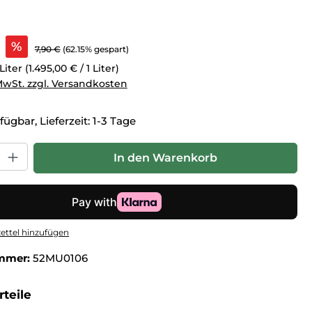
s:
%
Regulärer Preis:
7,90 €
(62.15% gespart)
Liter
(1.495,00 € / 1 Liter)
 MwSt. zzgl. Versandkosten
fügbar, Lieferzeit: 1-3 Tage
hl: Gib den gewünschten Wert ein oder benutze die Schaltfl
In den Warenkorb
ttel hinzufügen
mmer:
52MU0106
teile