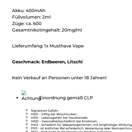
Akku: 400mAh
Füllvolumen: 2ml
Züge: ca. 600
Gesamtnikotingehalt: 20mg/ml
Lieferumfang: 1x Musthave Vape
Geschmack: Erdbeeren, Litschi
Kein Verkauf an Personen unter 18 Jahren!
Einordnung gemäß CLP
Signalwort Gefahr
H301 - Giftig bei Verschlucken.
H310 - Lebensgefahr bei Hautkontakt.
H332 - Gesundheitsschädlich bei Einatmen.
H412 - Schädlich für Wasserorganismen, mit langfristiger Wirkung
P101 - Ist ärztlicher Rat erforderlich, Verpackung oder Kennzeichnu
P102 - Darf nicht in die Hände von Kindern gelangen.