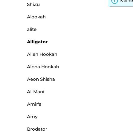
Keine
ShiZu
Alookah
alite
Alligator
Alien Hookah
Alpha Hookah
Aeon Shisha
Al-Mani
Amir's
Amy
Brodator