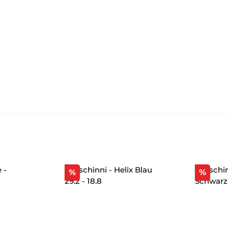
Rabatt
Raba
%
%