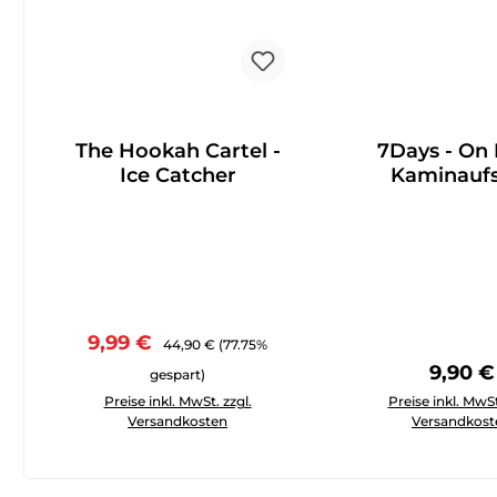
The Hookah Cartel -
7Days - On F
Ice Catcher
Kaminaufs
Verkaufspreis:
Regulärer Preis:
9,99 €
44,90 €
(77.75%
Regulä
9,90 €
gespart)
Produkt Anzahl: Gib den gewünschten Wert ein oder 
Produkt Anzahl: 
Preise inkl. MwSt. zzgl.
Preise inkl. MwSt
Versandkosten
Versandkost