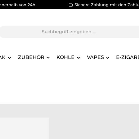
nnerhalb von 24h
Sichere Zahlung mit den Zahl
AK
ZUBEHÖR
KOHLE
VAPES
E-ZIGAR