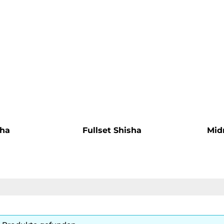
sha
Fullset Shisha
Mid