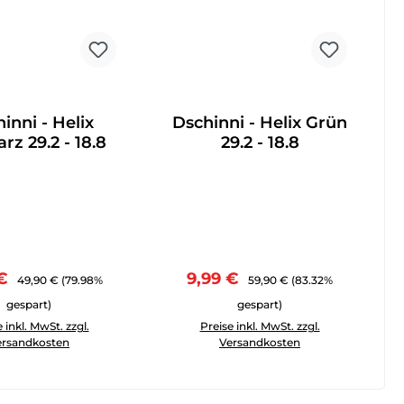
inni - Helix
Dschinni - Helix Grün
rz 29.2 - 18.8
29.2 - 18.8
ufspreis:
Regulärer Preis:
Verkaufspreis:
Regulärer Preis:
 €
9,99 €
49,90 €
(79.98%
59,90 €
(83.32%
gespart)
gespart)
 reduzieren.
 um die Anzahl zu erhöhen oder zu reduzieren.
in oder benutze die Schaltflächen um die Anzahl zu erhöhen
Anzahl: Gib den gewünschten Wert ein oder benutze die Schal
Produkt Anzahl: Gib den gewünscht
 inkl. MwSt. zzgl.
Preise inkl. MwSt. zzgl.
ersandkosten
Versandkosten