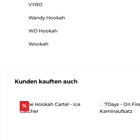
VYRO
Wandy Hookah
WD Hookah
Wookah
Produktgalerie überspringen
Kunden kauften auch
Rabatt
%