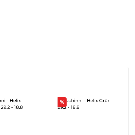
tt
Rabatt
%