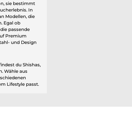
on, sie bestimmt
ucherlebnis. In
an Modellen, die
. Egal ob
u die passende
auf Premium
tahl- und Design
findest du Shishas,
en. Wähle aus
rschiedenen
m Lifestyle passt.