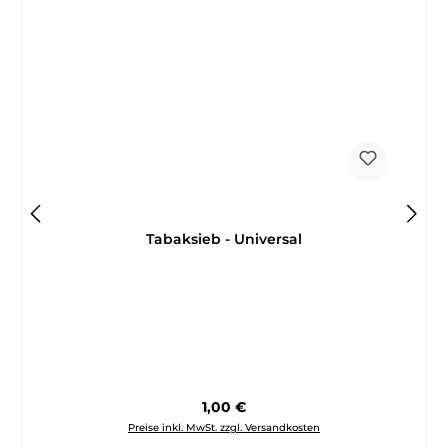
Tabaksieb - Universal
Regulärer Preis:
1,00 €
Preise inkl. MwSt. zzgl. Versandkosten