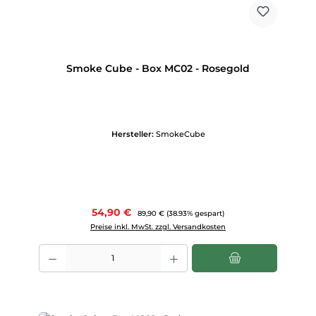
Smoke Cube - Box MC02 - Rosegold
Hersteller:
SmokeCube
Verkaufspreis:
54,90 €
Regulärer Preis:
89,90 €
(38.93% gespart)
Preise inkl. MwSt. zzgl. Versandkosten
Produkt Anzahl: Gib den gewünschten Wert ein oder benutze die Scha