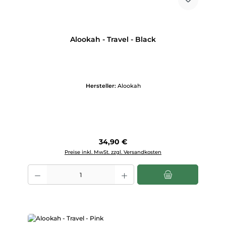
Alookah - Travel - Black
Hersteller:
Alookah
Regulärer Preis:
34,90 €
Preise inkl. MwSt. zzgl. Versandkosten
Produkt Anzahl: Gib den gewünschten Wert ein oder benutze die Scha