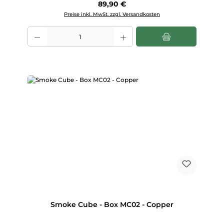
Regulärer Preis:
89,90 €
Preise inkl. MwSt. zzgl. Versandkosten
Produkt Anzahl: Gib den gewünschten Wert ein oder benutze die Scha
Smoke Cube - Box MC02 - Copper