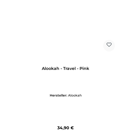
Alookah - Travel - Pink
Hersteller:
Alookah
Regulärer Preis:
34,90 €