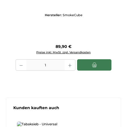
Hersteller:
SmokeCube
Regulärer Preis:
89,90 €
Preise inkl. MwSt. zzgl. Versandkosten
Produkt Anzahl: Gib den gewünschten Wert ein oder benutze die Scha
Produktgalerie überspringen
Kunden kauften auch