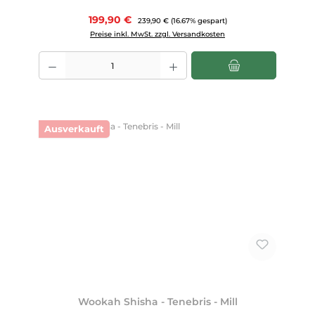
Verkaufspreis:
199,90 €
Regulärer Preis:
239,90 €
(16.67% gespart)
Preise inkl. MwSt. zzgl. Versandkosten
Produkt Anzahl: Gib den gewünschten Wert ein oder benutze die Scha
Ausverkauft
Wookah Shisha - Tenebris - Mill