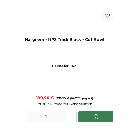
Nargilem - NPS Tradi Black - Cut Bowl
Hersteller:
NPS
Verkaufspreis:
199,90 €
Regulärer Preis:
239,90 €
(16.67% gespart)
Preise inkl. MwSt. zzgl. Versandkosten
Produkt Anzahl: Gib den gewünschten Wert ein oder benutze die Scha