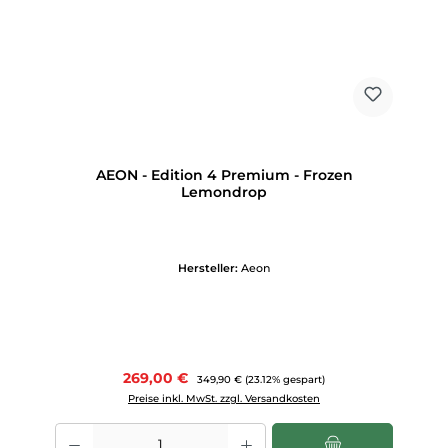
AEON - Edition 4 Premium - Frozen
Lemondrop
Hersteller:
Aeon
Verkaufspreis:
269,00 €
Regulärer Preis:
349,90 €
(23.12% gespart)
Preise inkl. MwSt. zzgl. Versandkosten
Produkt Anzahl: Gib den gewünschten Wert ein oder benutze die Scha