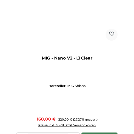
MIG - Nano V2 - L1 Clear
Hersteller:
MIG Shisha
Verkaufspreis:
160,00 €
Regulärer Preis:
220,00 €
(27.27% gespart)
Preise inkl. MwSt. zzgl. Versandkosten