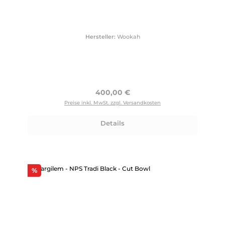
Hersteller:
Wookah
Regulärer Preis:
400,00 €
Preise inkl. MwSt. zzgl. Versandkosten
Details
Rabatt
%