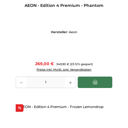
AEON - Edition 4 Premium - Phantom
Hersteller:
Aeon
Verkaufspreis:
269,00 €
Regulärer Preis:
349,90 €
(23.12% gespart)
Preise inkl. MwSt. zzgl. Versandkosten
Produkt Anzahl: Gib den gewünschten Wert ein oder benutze die Scha
Rabatt
%