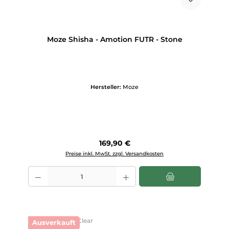
Moze Shisha - Amotion FUTR - Stone
Hersteller:
Moze
Regulärer Preis:
169,90 €
Preise inkl. MwSt. zzgl. Versandkosten
Produkt Anzahl: Gib den gewünschten Wert ein oder benutze die Scha
Ausverkauft