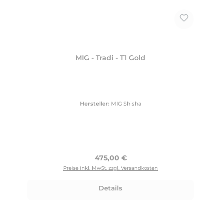
MIG - Tradi - T1 Gold
Hersteller:
MIG Shisha
Regulärer Preis:
475,00 €
Preise inkl. MwSt. zzgl. Versandkosten
Details