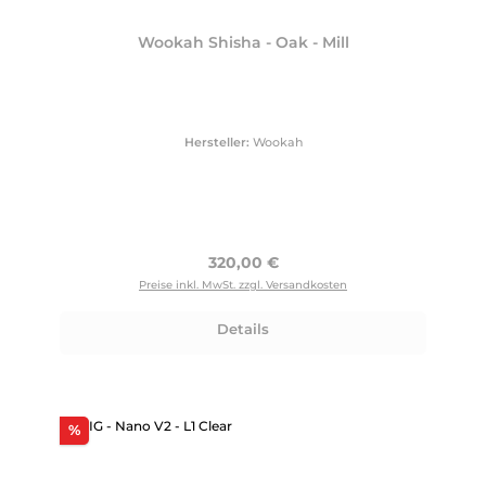
Wookah Shisha - Oak - Mill
Hersteller:
Wookah
Regulärer Preis:
320,00 €
Preise inkl. MwSt. zzgl. Versandkosten
Details
Rabatt
%