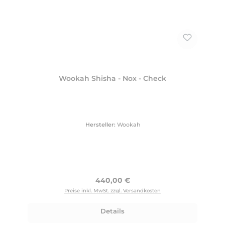
Wookah Shisha - Nox - Check
Hersteller:
Wookah
Regulärer Preis:
440,00 €
Preise inkl. MwSt. zzgl. Versandkosten
Details