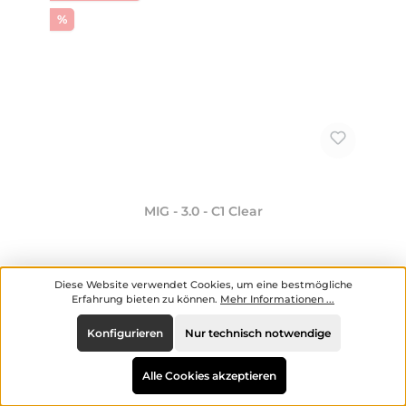
Rabatt
%
MIG - 3.0 - C1 Clear
Diese Website verwendet Cookies, um eine bestmögliche
Hersteller:
MIG Shisha
Erfahrung bieten zu können.
Mehr Informationen ...
Konfigurieren
Nur technisch notwendige
Alle Cookies akzeptieren
Verkaufspreis:
260,00 €
Regulärer Preis:
360,00 €
(27.78% gespart)