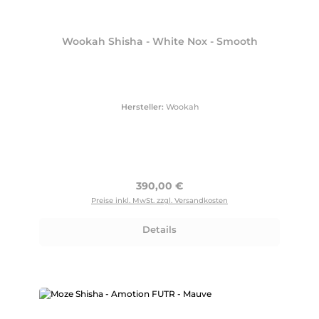
Wookah Shisha - White Nox - Smooth
Hersteller:
Wookah
Regulärer Preis:
390,00 €
Preise inkl. MwSt. zzgl. Versandkosten
Details