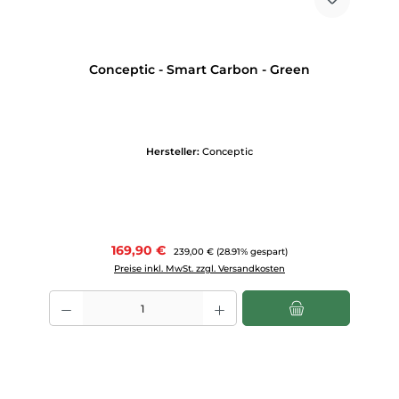
Conceptic - Smart Carbon - Green
Hersteller:
Conceptic
Verkaufspreis:
169,90 €
Regulärer Preis:
239,00 €
(28.91% gespart)
Preise inkl. MwSt. zzgl. Versandkosten
Produkt Anzahl: Gib den gewünschten Wert ein oder benutze die Scha