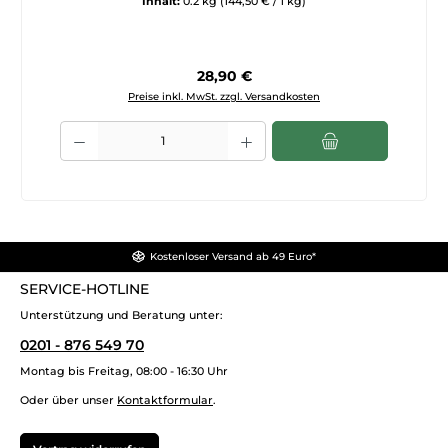
Inhalt:
0.2 kg
(144,50 € / 1 kg)
Regulärer Preis:
28,90 €
Preise inkl. MwSt. zzgl. Versandkosten
Produkt Anzahl: Gib den gewünschten Wert ein oder benutze die Sch
Kostenloser Versand ab 49 Euro*
SERVICE-HOTLINE
Unterstützung und Beratung unter:
0201 - 876 549 70
Montag bis Freitag, 08:00 - 16:30 Uhr
Oder über unser
Kontaktformular
.