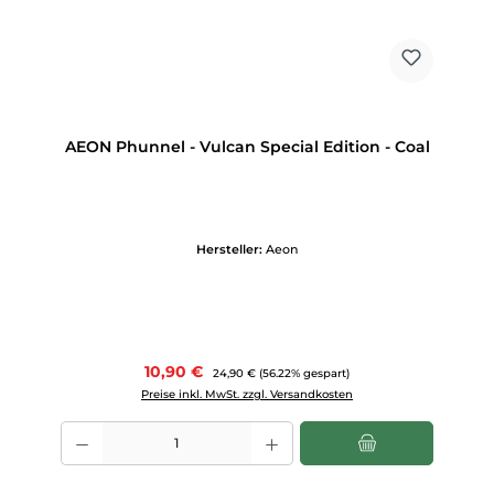
AEON Phunnel - Vulcan Special Edition - Coal
Hersteller:
Aeon
Verkaufspreis:
10,90 €
Regulärer Preis:
24,90 €
(56.22% gespart)
Preise inkl. MwSt. zzgl. Versandkosten
Produkt Anzahl: Gib den gewünschten Wert ein oder benutze die Scha