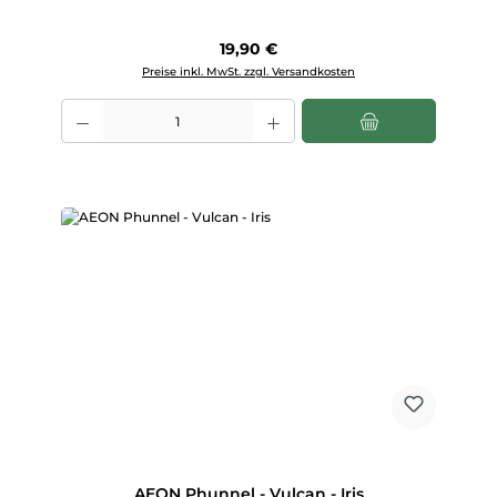
Regulärer Preis:
19,90 €
Preise inkl. MwSt. zzgl. Versandkosten
Produkt Anzahl: Gib den gewünschten Wert ein oder benutze die Scha
AEON Phunnel - Vulcan - Iris