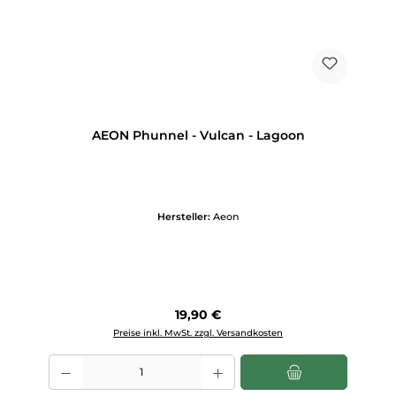
AEON Phunnel - Vulcan - Lagoon
Hersteller:
Aeon
Regulärer Preis:
19,90 €
Preise inkl. MwSt. zzgl. Versandkosten
Produkt Anzahl: Gib den gewünschten Wert ein oder benutze die Scha