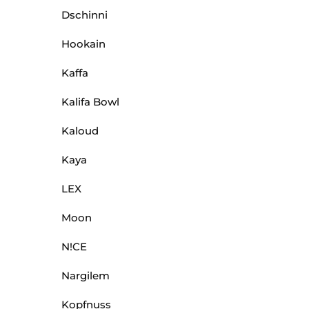
Dschinni
Hookain
Kaffa
Kalifa Bowl
Kaloud
Kaya
LEX
Moon
N!CE
Nargilem
Kopfnuss