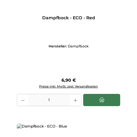
Dampfbock - ECO - Red
Hersteller:
Dampfbock
Regulärer Preis:
6,90 €
Preise inkl. MwSt. zzgl. Versandkosten
Produkt Anzahl: Gib den gewünschten Wert ein oder benutze die Scha