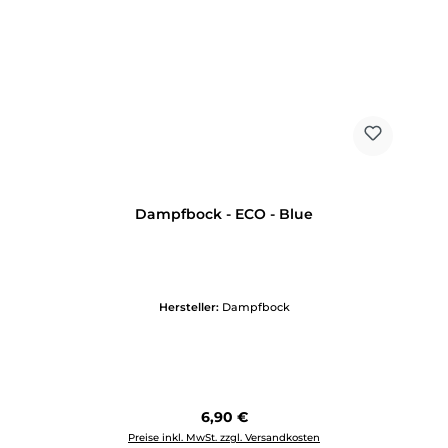
Dampfbock - ECO - Blue
Hersteller:
Dampfbock
Regulärer Preis:
6,90 €
Preise inkl. MwSt. zzgl. Versandkosten