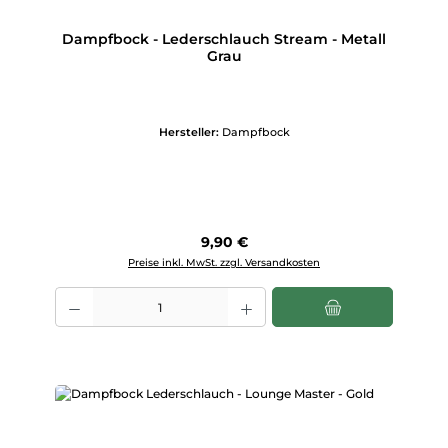
Dampfbock - Lederschlauch Stream - Metall
Grau
Hersteller:
Dampfbock
Regulärer Preis:
9,90 €
Preise inkl. MwSt. zzgl. Versandkosten
Produkt Anzahl: Gib den gewünschten Wert ein oder benutze die Scha