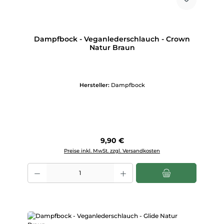
Dampfbock - Veganlederschlauch - Crown
Natur Braun
Hersteller:
Dampfbock
Regulärer Preis:
9,90 €
Preise inkl. MwSt. zzgl. Versandkosten
Produkt Anzahl: Gib den gewünschten Wert ein oder benutze die Scha