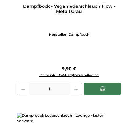
Dampfbock - Veganlederschlauch Flow -
Metall Grau
Hersteller:
Dampfbock
Regulärer Preis:
9,90 €
Preise inkl. MwSt. zzgl. Versandkosten
Produkt Anzahl: Gib den gewünschten Wert ein oder benutze die Scha