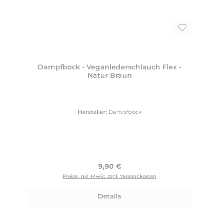
Dampfbock - Veganlederschlauch Flex -
Natur Braun
Hersteller:
Dampfbock
Regulärer Preis:
9,90 €
Preise inkl. MwSt. zzgl. Versandkosten
Details