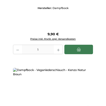
Hersteller:
Dampfbock
Regulärer Preis:
9,90 €
Preise inkl. MwSt. zzgl. Versandkosten
Produkt Anzahl: Gib den gewünschten Wert ein oder benutze die Scha