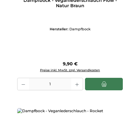
Dampfbock - Veganlederschlauch Flow -
Natur Braun
Hersteller:
Dampfbock
Regulärer Preis:
9,90 €
Preise inkl. MwSt. zzgl. Versandkosten
Produkt Anzahl: Gib den gewünschten Wert ein oder benutze die Scha