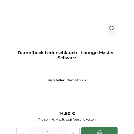
Dampfbock Lederschlauch - Lounge Master -
Schwarz
Hersteller:
Dampfbock
Regulärer Preis:
14,90 €
Preise inkl. MwSt. zzgl. Versandkosten
Produkt Anzahl: Gib den gewünschten Wert ein oder benutze die Scha