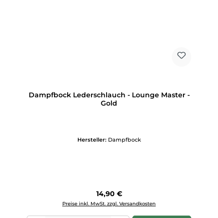
Dampfbock Lederschlauch - Lounge Master -
Gold
Hersteller:
Dampfbock
Regulärer Preis:
14,90 €
Preise inkl. MwSt. zzgl. Versandkosten