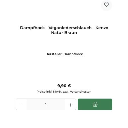
Dampfbock - Veganlederschlauch - Kenzo
Natur Braun
Hersteller:
Dampfbock
Regulärer Preis:
9,90 €
Preise inkl. MwSt. zzgl. Versandkosten
Produkt Anzahl: Gib den gewünschten Wert ein oder benutze die Scha