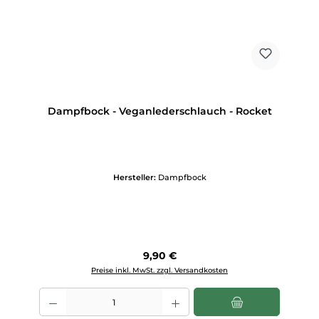
Dampfbock - Veganlederschlauch - Rocket
Hersteller:
Dampfbock
Regulärer Preis:
9,90 €
Preise inkl. MwSt. zzgl. Versandkosten
Produkt Anzahl: Gib den gewünschten Wert ein oder benutze die Scha