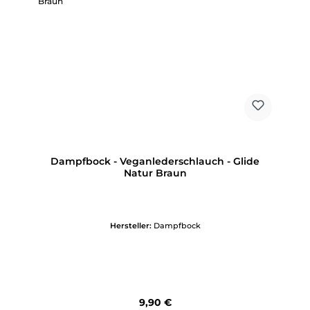
Dampfbock - Veganlederschlauch - Glide
Natur Braun
Hersteller:
Dampfbock
Regulärer Preis:
9,90 €