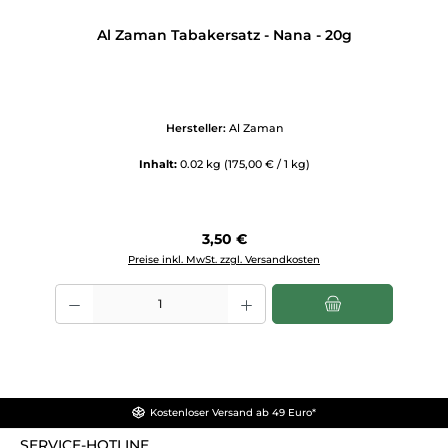
Al Zaman Tabakersatz - Nana - 20g
Hersteller:
Al Zaman
Inhalt:
0.02 kg
(175,00 € / 1 kg)
Regulärer Preis:
3,50 €
Preise inkl. MwSt. zzgl. Versandkosten
Produkt Anzahl: Gib den gewünschten Wert ein oder benutze die Scha
Kostenloser Versand ab 49 Euro*
SERVICE-HOTLINE