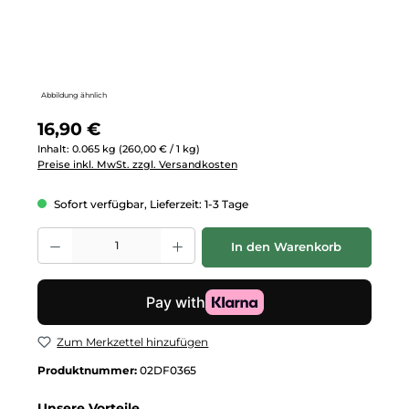
Abbildung ähnlich
Regulärer Preis:
16,90 €
Inhalt:
0.065 kg
(260,00 € / 1 kg)
Preise inkl. MwSt. zzgl. Versandkosten
Sofort verfügbar, Lieferzeit: 1-3 Tage
Produkt Anzahl: Gib den gewünschten Wert ein oder benutze die Schalt
In den Warenkorb
Zum Merkzettel hinzufügen
Produktnummer:
02DF0365
Unsere Vorteile