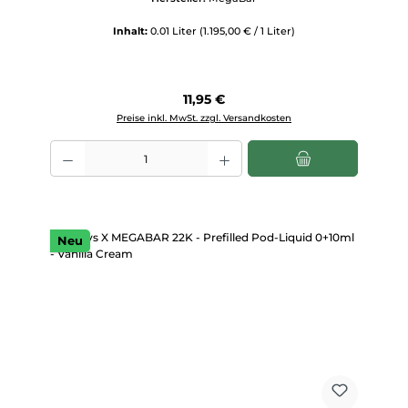
Inhalt:
0.01 Liter
(1.195,00 € / 1 Liter)
Regulärer Preis:
11,95 €
Preise inkl. MwSt. zzgl. Versandkosten
Produkt Anzahl: Gib den gewünschten Wert ein oder benutze die Scha
Neu