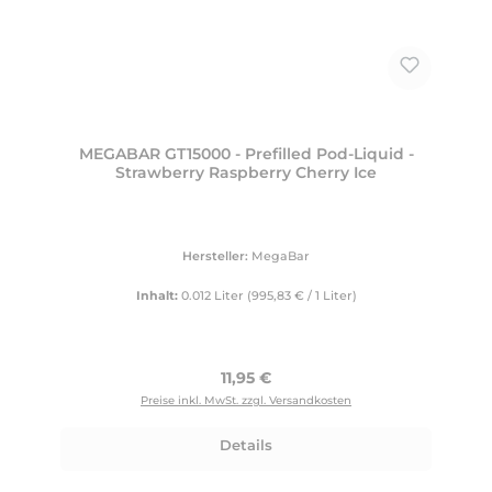
MEGABAR GT15000 - Prefilled Pod-Liquid -
Strawberry Raspberry Cherry Ice
Hersteller:
MegaBar
Inhalt:
0.012 Liter
(995,83 € / 1 Liter)
Regulärer Preis:
11,95 €
Preise inkl. MwSt. zzgl. Versandkosten
Details