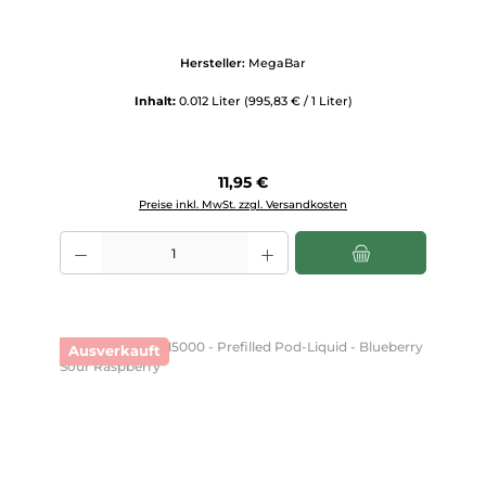
Hersteller:
MegaBar
Inhalt:
0.012 Liter
(995,83 € / 1 Liter)
Regulärer Preis:
11,95 €
Preise inkl. MwSt. zzgl. Versandkosten
Produkt Anzahl: Gib den gewünschten Wert ein oder benutze die Scha
Ausverkauft