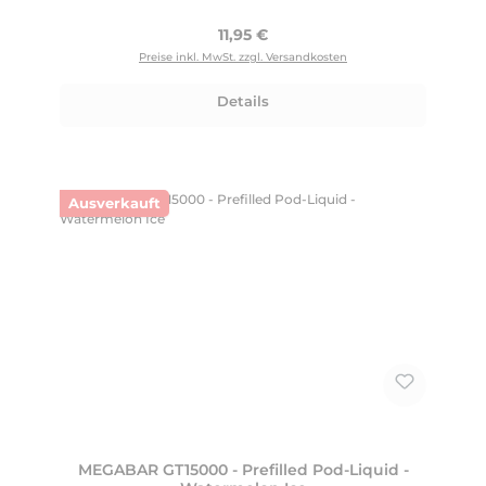
Regulärer Preis:
11,95 €
Preise inkl. MwSt. zzgl. Versandkosten
Details
Ausverkauft
MEGABAR GT15000 - Prefilled Pod-Liquid -