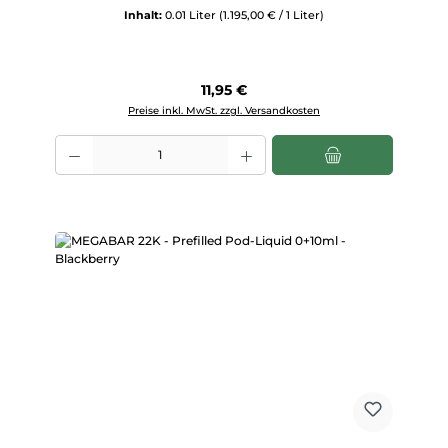
Inhalt:
0.01 Liter
(1.195,00 € / 1 Liter)
Regulärer Preis:
11,95 €
Preise inkl. MwSt. zzgl. Versandkosten
Produkt Anzahl: Gib den gewünschten Wert ein oder benutze die Scha