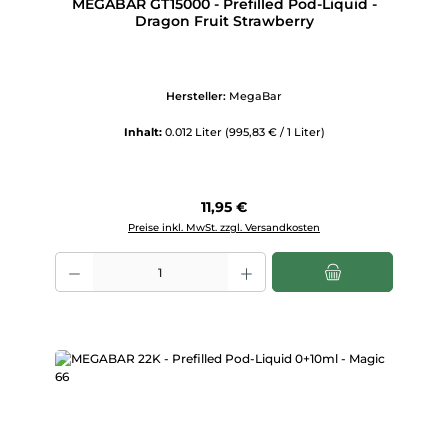
MEGABAR GT15000 - Prefilled Pod-Liquid -
Dragon Fruit Strawberry
Hersteller:
MegaBar
Inhalt:
0.012 Liter
(995,83 € / 1 Liter)
Regulärer Preis:
11,95 €
Preise inkl. MwSt. zzgl. Versandkosten
Produkt Anzahl: Gib den gewünschten Wert ein oder benutze die Scha