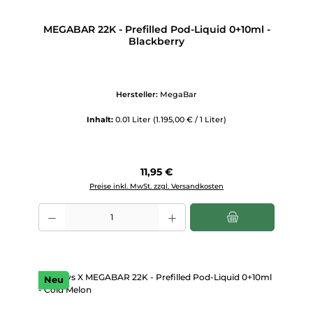
MEGABAR 22K - Prefilled Pod-Liquid 0+10ml -
Blackberry
Hersteller:
MegaBar
Inhalt:
0.01 Liter
(1.195,00 € / 1 Liter)
Regulärer Preis:
11,95 €
Preise inkl. MwSt. zzgl. Versandkosten
Produkt Anzahl: Gib den gewünschten Wert ein oder benutze die Scha
Neu