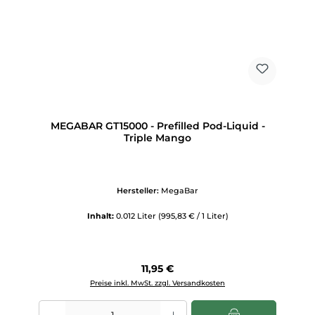
MEGABAR GT15000 - Prefilled Pod-Liquid -
Triple Mango
Hersteller:
MegaBar
Inhalt:
0.012 Liter
(995,83 € / 1 Liter)
Regulärer Preis:
11,95 €
Preise inkl. MwSt. zzgl. Versandkosten
Produkt Anzahl: Gib den gewünschten Wert ein oder benutze die Scha