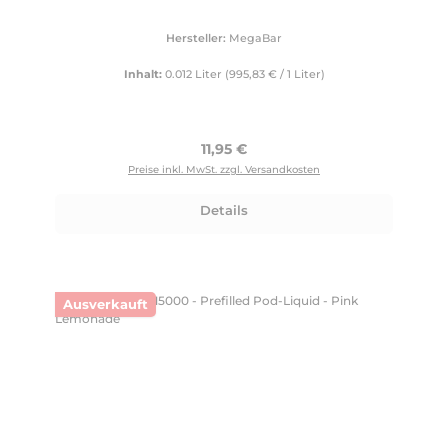
Hersteller:
MegaBar
Inhalt:
0.012 Liter
(995,83 € / 1 Liter)
Regulärer Preis:
11,95 €
Preise inkl. MwSt. zzgl. Versandkosten
Details
Ausverkauft