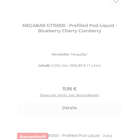
MEGABAR GT15000 - Prefilled Pod-Liquid -
Blueberry Cherry Cranberry
Hersteller:
MegaBar
Inhalt:
0.012 Liter
(995,83 € / 1 Liter)
Regulärer Preis:
11,95 €
Preise inkl. MwSt. zzgl. Versandkosten
Details
Ausverkauft