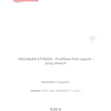
MEGABAR GT15000 - Prefilled Pod-Liquid -
Juicy Peach
Hersteller:
MegaBar
Inhalt:
0.012 Liter
(995,83 € / 1 Liter)
Regulärer Preis:
11,95 €