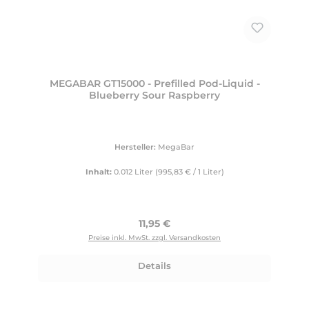
MEGABAR GT15000 - Prefilled Pod-Liquid -
Blueberry Sour Raspberry
Hersteller:
MegaBar
Inhalt:
0.012 Liter
(995,83 € / 1 Liter)
Regulärer Preis:
11,95 €
Preise inkl. MwSt. zzgl. Versandkosten
Details