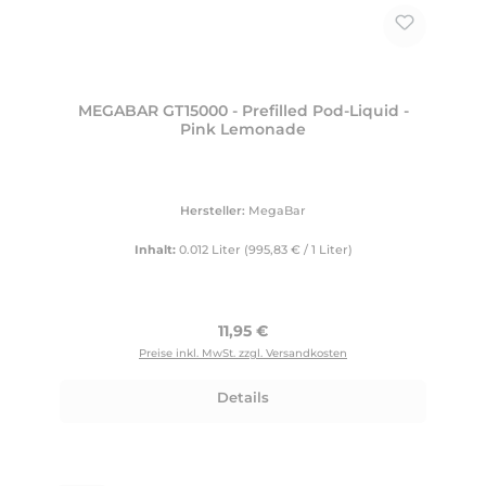
MEGABAR GT15000 - Prefilled Pod-Liquid -
Pink Lemonade
Hersteller:
MegaBar
Inhalt:
0.012 Liter
(995,83 € / 1 Liter)
Regulärer Preis:
11,95 €
Preise inkl. MwSt. zzgl. Versandkosten
Details