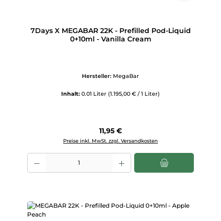
7Days X MEGABAR 22K - Prefilled Pod-Liquid
0+10ml - Vanilla Cream
Hersteller:
MegaBar
Inhalt:
0.01 Liter
(1.195,00 € / 1 Liter)
Regulärer Preis:
11,95 €
Preise inkl. MwSt. zzgl. Versandkosten
Produkt Anzahl: Gib den gewünschten Wert ein oder benutze die Scha