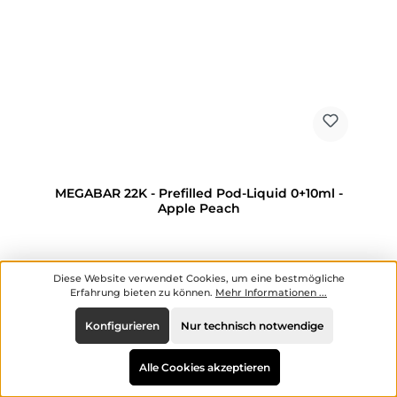
MEGABAR 22K - Prefilled Pod-Liquid 0+10ml -
Apple Peach
Hersteller:
MegaBar
Diese Website verwendet Cookies, um eine bestmögliche
Erfahrung bieten zu können.
Mehr Informationen ...
Inhalt:
0.01 Liter
(1.195,00 € / 1 Liter)
Konfigurieren
Nur technisch notwendige
Alle Cookies akzeptieren
Regulärer Preis:
11,95 €
Preise inkl. MwSt. zzgl. Versandkosten