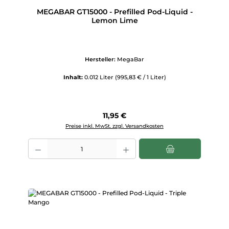
MEGABAR GT15000 - Prefilled Pod-Liquid -
Lemon Lime
Hersteller:
MegaBar
Inhalt:
0.012 Liter
(995,83 € / 1 Liter)
Regulärer Preis:
11,95 €
Preise inkl. MwSt. zzgl. Versandkosten
Produkt Anzahl: Gib den gewünschten Wert ein oder benutze die Scha