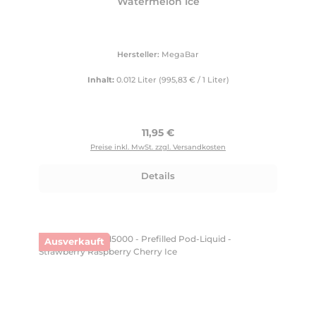
Watermelon Ice
Hersteller:
MegaBar
Inhalt:
0.012 Liter
(995,83 € / 1 Liter)
Regulärer Preis:
11,95 €
Preise inkl. MwSt. zzgl. Versandkosten
Details
Ausverkauft