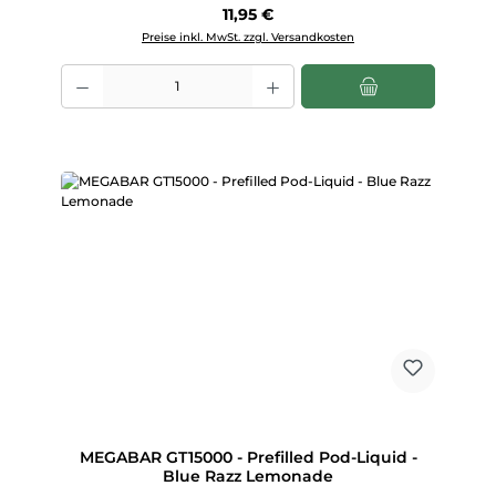
Regulärer Preis:
11,95 €
Preise inkl. MwSt. zzgl. Versandkosten
Produkt Anzahl: Gib den gewünschten Wert ein oder benutze die Scha
MEGABAR GT15000 - Prefilled Pod-Liquid -
Blue Razz Lemonade