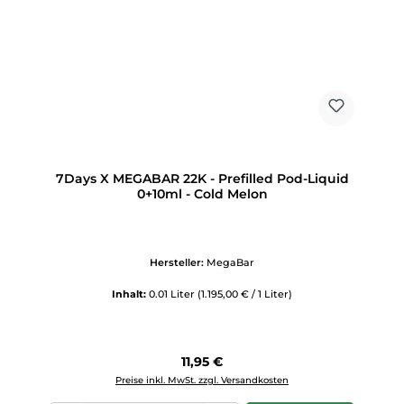
7Days X MEGABAR 22K - Prefilled Pod-Liquid
0+10ml - Cold Melon
Hersteller:
MegaBar
Inhalt:
0.01 Liter
(1.195,00 € / 1 Liter)
Regulärer Preis:
11,95 €
Preise inkl. MwSt. zzgl. Versandkosten