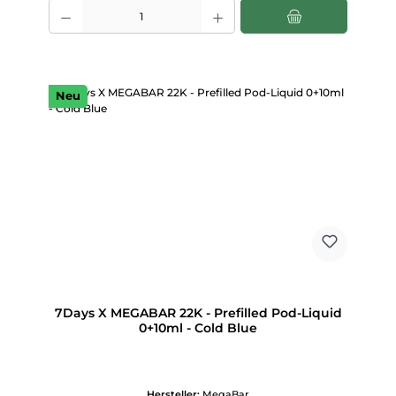
Produkt Anzahl: Gib den gewünschten Wert ein oder benutze die Scha
Neu
7Days X MEGABAR 22K - Prefilled Pod-Liquid
0+10ml - Cold Blue
Hersteller:
MegaBar