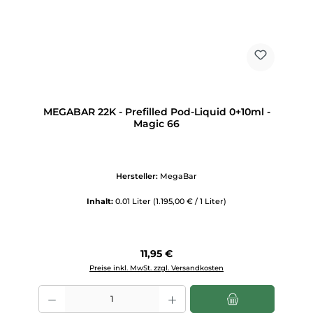
MEGABAR 22K - Prefilled Pod-Liquid 0+10ml -
Magic 66
Hersteller:
MegaBar
Inhalt:
0.01 Liter
(1.195,00 € / 1 Liter)
Regulärer Preis:
11,95 €
Preise inkl. MwSt. zzgl. Versandkosten
Produkt Anzahl: Gib den gewünschten Wert ein oder benutze die Scha