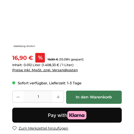
Abbildung ähnlich
Verkaufspreis:
16,90 €
%
Regulärer Preis:
19,90 €
(15.08% gespart)
Inhalt:
0.012 Liter
(1.408,33 € / 1 Liter)
Preise inkl. MwSt. zzgl. Versandkosten
Sofort verfügbar, Lieferzeit: 1-3 Tage
Produkt Anzahl: Gib den gewünschten Wert ein oder benutze die Schalt
In den Warenkorb
Zum Merkzettel hinzufügen