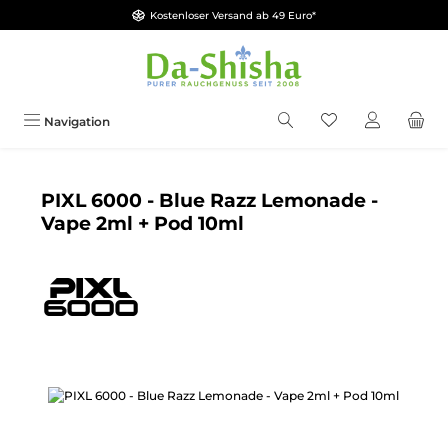
Kostenloser Versand ab 49 Euro*
Zum Hauptinhalt springen
Du hast 0 Produkt
Navigation
PIXL 6000 - Blue Razz Lemonade -
Vape 2ml + Pod 10ml
Bildergalerie überspringen