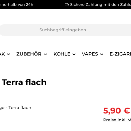
nnerhalb von 24h
Sichere Zahlung mit den Zahl
AK
ZUBEHÖR
KOHLE
VAPES
E-ZIGAR
Terra flach
Verkaufsprei
5,90 €
Preise inkl. 