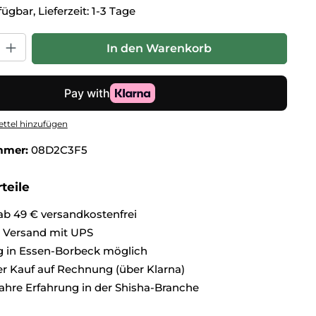
ügbar, Lieferzeit: 1-3 Tage
hl: Gib den gewünschten Wert ein oder benutze die Schaltflä
In den Warenkorb
ttel hinzufügen
mmer:
08D2C3F5
teile
ab 49 € versandkostenfrei
r Versand mit UPS
 in Essen-Borbeck möglich
 Kauf auf Rechnung (über Klarna)
ahre Erfahrung in der Shisha-Branche