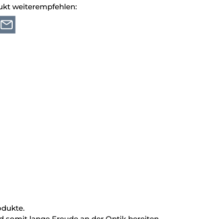
ukt weiterempfehlen:
odukte.
 somit lange Freude an der Optik bereiten.