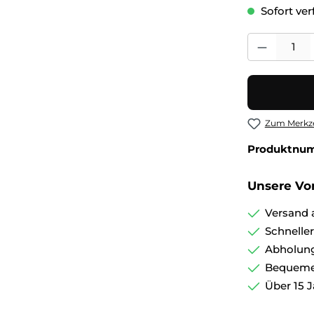
Sofort verf
Produkt Anza
Zum Merkze
Produktnu
Unsere Vor
Versand 
Schnelle
Abholung
Bequemer
Über 15 J