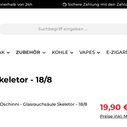
nnerhalb von 24h
Sichere Zahlung mit den Zahl
AK
ZUBEHÖR
KOHLE
VAPES
E-ZIGAR
eletor - 18/8
Verkaufsprei
19,90 
Preise inkl. 