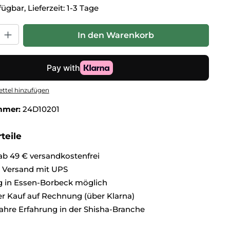
ügbar, Lieferzeit: 1-3 Tage
hl: Gib den gewünschten Wert ein oder benutze die Schaltflä
In den Warenkorb
ttel hinzufügen
mmer:
24D10201
teile
ab 49 € versandkostenfrei
r Versand mit UPS
 in Essen-Borbeck möglich
 Kauf auf Rechnung (über Klarna)
ahre Erfahrung in der Shisha-Branche