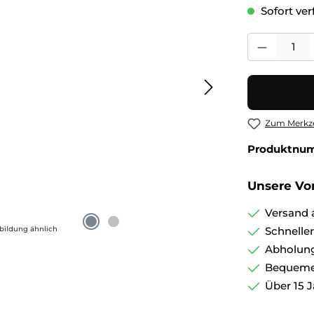
Sofort verf
Produkt Anza
Zum Merkze
Produktnu
Unsere Vor
Versand 
bildung ähnlich
Schnelle
Abholung
Bequemer
Über 15 J