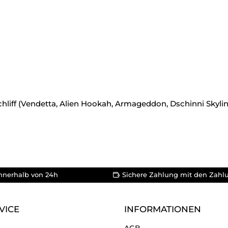
hliff (Vendetta, Alien Hookah, Armageddon, Dschinni Skyline
nnerhalb von 24h
Sichere Zahlung mit den Zahl
VICE
INFORMATIONEN
AGB