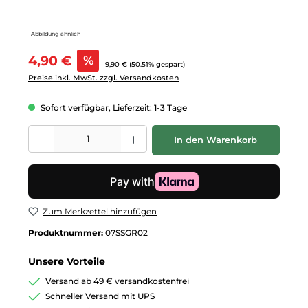
Abbildung ähnlich
Verkaufspreis:
4,90 €
%
Regulärer Preis:
9,90 €
(50.51% gespart)
Preise inkl. MwSt. zzgl. Versandkosten
Sofort verfügbar, Lieferzeit: 1-3 Tage
Produkt Anzahl: Gib den gewünschten Wert ein oder benutze die Schalt
In den Warenkorb
Zum Merkzettel hinzufügen
Produktnummer:
07SSGR02
Unsere Vorteile
Versand ab 49 € versandkostenfrei
Schneller Versand mit UPS