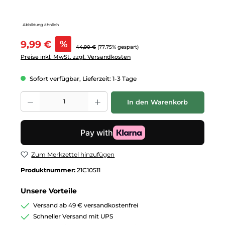
Abbildung ähnlich
Verkaufspreis:
9,99 €
%
Regulärer Preis:
44,90 €
(77.75% gespart)
Preise inkl. MwSt. zzgl. Versandkosten
Sofort verfügbar, Lieferzeit: 1-3 Tage
Produkt Anzahl: Gib den gewünschten Wert ein oder benutze die Schalt
In den Warenkorb
Zum Merkzettel hinzufügen
Produktnummer:
21C10511
Unsere Vorteile
Versand ab 49 € versandkostenfrei
Schneller Versand mit UPS