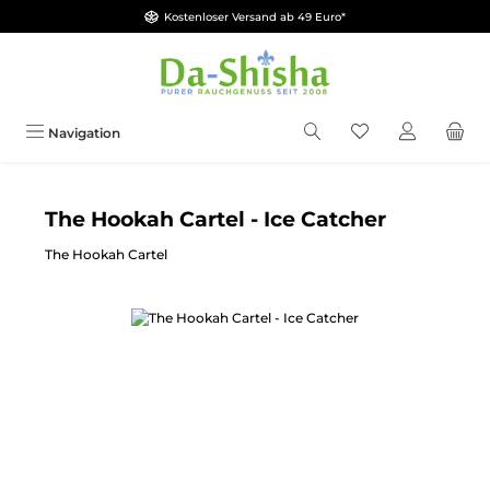
Kostenloser Versand ab 49 Euro*
Zum Hauptinhalt springen
Du hast 0 Produkt
Navigation
The Hookah Cartel - Ice Catcher
The Hookah Cartel
Bildergalerie überspringen