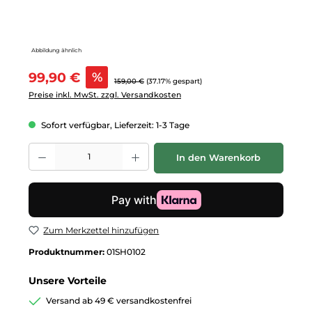
Abbildung ähnlich
Verkaufspreis:
99,90 €
%
Regulärer Preis:
159,00 €
(37.17% gespart)
Preise inkl. MwSt. zzgl. Versandkosten
Sofort verfügbar, Lieferzeit: 1-3 Tage
Produkt Anzahl: Gib den gewünschten Wert ein oder benutze die Schalt
In den Warenkorb
Zum Merkzettel hinzufügen
Produktnummer:
01SH0102
Unsere Vorteile
Versand ab 49 € versandkostenfrei