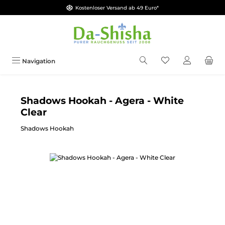
Kostenloser Versand ab 49 Euro*
Zum Hauptinhalt springen
Du hast 0 Produkt
Navigation
Shadows Hookah - Agera - White
Clear
Shadows Hookah
Bildergalerie überspringen