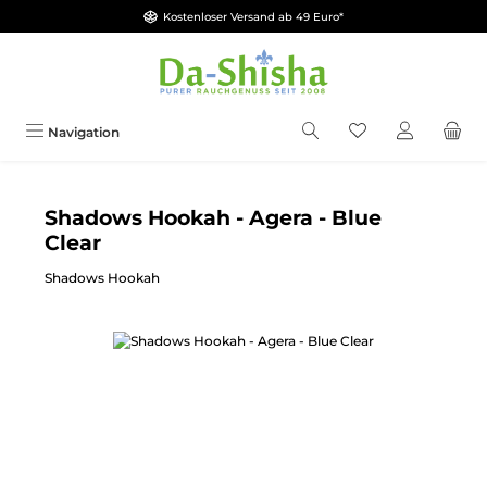
Kostenloser Versand ab 49 Euro*
Zum Hauptinhalt springen
Du hast 0 Produkt
Navigation
Shadows Hookah - Agera - Blue
Clear
Shadows Hookah
Bildergalerie überspringen