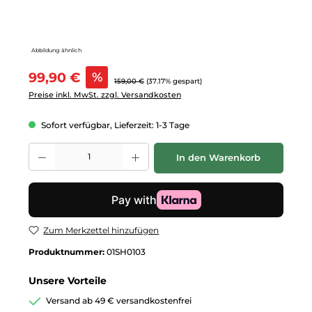
Abbildung ähnlich
Verkaufspreis:
99,90 €
%
Regulärer Preis:
159,00 €
(37.17% gespart)
Preise inkl. MwSt. zzgl. Versandkosten
Sofort verfügbar, Lieferzeit: 1-3 Tage
Produkt Anzahl: Gib den gewünschten Wert ein oder benutze die Schalt
In den Warenkorb
Zum Merkzettel hinzufügen
Produktnummer:
01SH0103
Unsere Vorteile
Versand ab 49 € versandkostenfrei