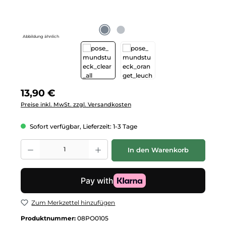
Abbildung ähnlich
Regulärer Preis:
13,90 €
Preise inkl. MwSt. zzgl. Versandkosten
Sofort verfügbar, Lieferzeit: 1-3 Tage
Produkt Anzahl: Gib den gewünschten Wert ein oder benutze die Schalt
In den Warenkorb
Zum Merkzettel hinzufügen
Produktnummer:
08PO0105