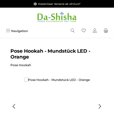
Kostenloser Versand ab 49 Euro*
Zum Hauptinhalt springen
Du hast 0 Produkt
Navigation
Pose Hookah - Mundstück LED -
Orange
Pose Hookah
Bildergalerie überspringen