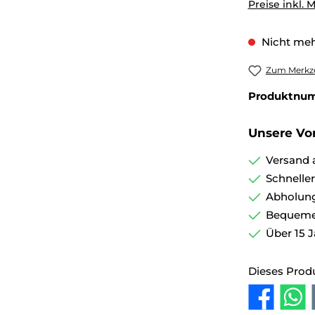
Preise inkl. 
Nicht meh
Zum Merkze
Produktnu
Unsere Vor
Versand 
Schnelle
Abholung
Bequemer
Über 15 J
Dieses Prod