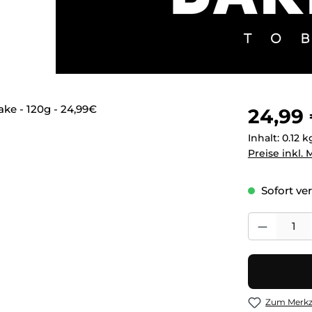
Regulärer Pr
24,99
Inhalt:
0.12 
Preise inkl.
Sofort ver
Produkt Anza
Zum Merkze