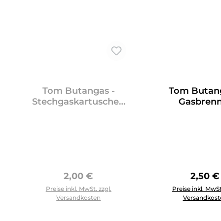
Tom Butangas -
Tom Butang
Stechgaskartusche -
Gasbrenn
klein 190g
Kartusche -
Regulärer Preis:
Regulär
2,00 €
2,50 €
Produkt Anzahl: G
Preise inkl. MwSt. zzgl.
Preise inkl. MwSt
Versandkosten
Versandkost