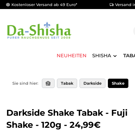
Kostenloser Versand ab 49 Euro*
Versand i
m Hauptinhalt springen
Zur Suche springen
Zur Hauptnavigation springen
NEUHEITEN
SHISHA
TAB
Sie sind hier:
Tabak
Darkside
Shake
Darkside Shake Tabak - Fuji
Shake - 120g - 24,99€