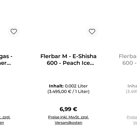
as -
Flerbar M - E-Shisha
Flerba
er
600 - Peach Ice
600 -
 lang
20mg
Inhalt:
0.002 Liter
Inha
(3.495,00 € / 1 Liter)
(3.49
er Preis:
Regulärer Preis:
6,99 €
ib den gewünschten Wert ein oder benutze die Schaltflächen
Produkt Anzahl: Gib den gewünschten Wert e
. zzgl.
Preise inkl. MwSt. zzgl.
Preise
en
Versandkosten
V