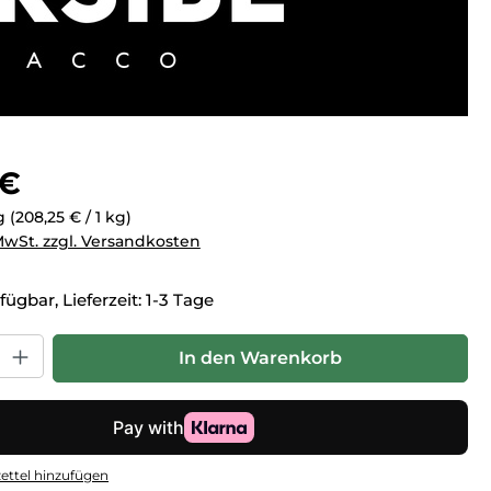
eis:
 €
kg
(208,25 € / 1 kg)
 MwSt. zzgl. Versandkosten
fügbar, Lieferzeit: 1-3 Tage
hl: Gib den gewünschten Wert ein oder benutze die Schaltfl
In den Warenkorb
ttel hinzufügen