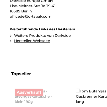
Darkside Europe GmbH
Lise-Meitner-Straße 39-41
10589 Berlin
officede@d-tabak.com
Weiterführende Links des Herstellers
Weitere Produkte von Darkside
Hersteller-Webseite
Produktgalerie überspringen
Topseller
Ausverkauft