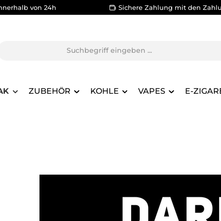
nnerhalb von 24h
Sichere Zahlung mit den Zahl
AK
ZUBEHÖR
KOHLE
VAPES
E-ZIGAR