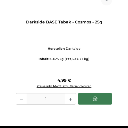
Darkside BASE Tabak - Cosmos - 25g
Hersteller:
Darkside
Inhalt:
0.025 kg
(199,60 € / 1 kg)
Regulärer Preis:
4,99 €
Preise inkl. MwSt. zzgl. Versandkosten
Produkt Anzahl: Gib den gewünschten Wert ein oder benutze die Scha